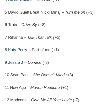
5 David Guetta feat Nicki Minaj –
Turn me on
(+3)
6 Train –
Drive By
(+8)
7 Rihanna –
Talk That Talk (+
5)
8
Katy Perry
– Part of me (+1)
9
Jessie J
–
Domino
(-3)
10 Sean Paul –
She Doesn’t Mind (+
3)
11 New Age –
Marlon Roudette
(+1)
12 Madonna –
Give Me All Your Luvin
(-7)