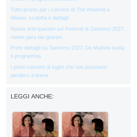
Tutto pronto per i concerti di The Weeknd a
Milano: scaletta e dettagli
Nuove anticipazioni sul Festival di Sanremo 2027:
niente gara dei giovani
Primi dettagli su Sanremo 2027: De Martino svela
il programma
I primi concerti di luglio che non possiamo
perderci a breve
LEGGI ANCHE: