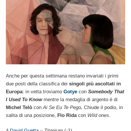
Anche per questa settimana restano invariati i primi
due posti della classifica dei
singoli più ascoltati in
Europa
: in vetta troviamo
Gotye
con
Somebody That
I Used To Know
mentre la medaglia di argento è di
Michel Telò
con
Ai Se Eu Te Pego
.
Chiude il podio, in
salita di una posizione,
Flo Rida
con
Wild ones
.
4
David Guetta
–
Titanium
(-1)