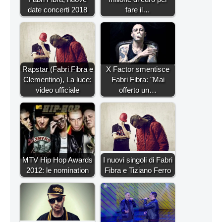
date concerti 2018
fare il…
Rapstar (Fabri Fibra e
X Factor smentisce
Clementino), La luce:
Fabri Fibra: "Mai
video ufficiale
offerto un…
MTV Hip Hop Awards
I nuovi singoli di Fabri
2012: le nomination
Fibra e Tiziano Ferro