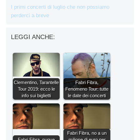
I primi concerti di luglio che non possiamo
perderci a breve
LEGGI ANCHE:
Clementino, Tarantelle
Fabri Fibra,
Tour 2019: ecco le
Fenomeno Tour: tutte
info sui biglietti
le date dei concerti
Fabri Fibra, no a un
Fabri Fibra, nuove
milione di euro per