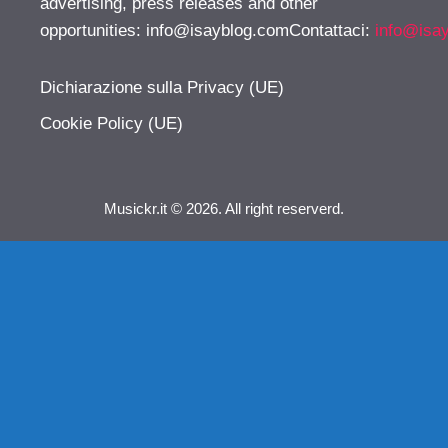
advertising, press releases and other
opportunities:
info@isayblog.comContattaci
:
info@isa
Dichiarazione sulla Privacy (UE)
Cookie Policy (UE)
Musickr.it © 2026. All right reserverd.