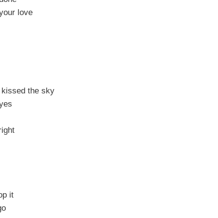
 your love
 kissed the sky
eyes
right
p it
go