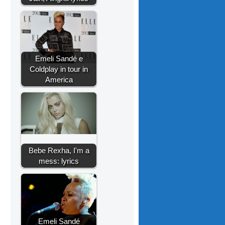
Emeli Sandé e
Coldplay in tour in
America
Bebe Rexha, I'm a
mess: lyrics
Emeli Sandé