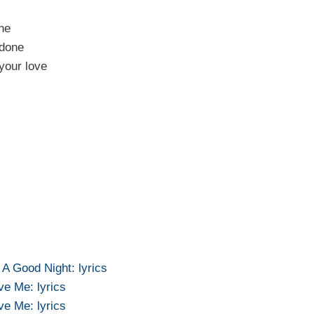
one
 done
 your love
A Good Night: lyrics
ve Me: lyrics
ve Me: lyrics