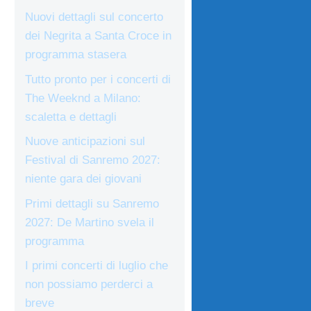
Nuovi dettagli sul concerto
dei Negrita a Santa Croce in
programma stasera
Tutto pronto per i concerti di
The Weeknd a Milano:
scaletta e dettagli
Nuove anticipazioni sul
Festival di Sanremo 2027:
niente gara dei giovani
Primi dettagli su Sanremo
2027: De Martino svela il
programma
I primi concerti di luglio che
non possiamo perderci a
breve