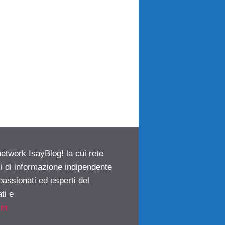
network IsayBlog! la cui rete
ci di informazione indipendente
passionati ed esperti del
ti e
om