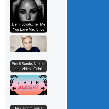
Demi Lovato, Tell Me
You Love Me: lyrics
Emeli Sande, Next to
me - Video ufficiale
Jain, Alright: lyrics