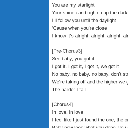
You are my starlight
Your shine can brighten up the dark
I’ll follow you until the daylight
‘Cause when you’re close
I know it’s alright, alright, alright, al
[Pre-Chorus3]
See baby, you got it
I got it, I got it, I got it, we got it
No baby, no baby, no baby, don’t sto
We’re taking off and the higher we 
The harder I fall
[Chorus4]
In love, in love
I feel like I just found the one, the 
Baby now look what you done, you