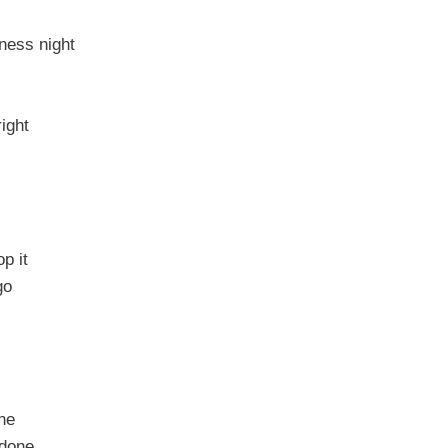
ness night
right
p it
go
one
 done