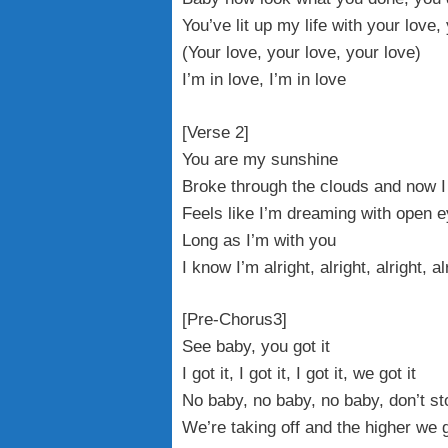
You’ve lit up my life with your love,
(Your love, your love, your love)
I’m in love, I’m in love
[Verse 2]
You are my sunshine
Broke through the clouds and now I
Feels like I’m dreaming with open 
Long as I’m with you
I know I’m alright, alright, alright, al
[Pre-Chorus3]
See baby, you got it
I got it, I got it, I got it, we got it
No baby, no baby, no baby, don’t sto
We’re taking off and the higher we 