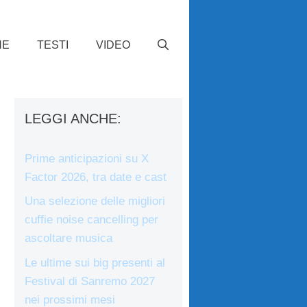
HE
TESTI
VIDEO
LEGGI ANCHE:
Prime anticipazioni su X
Factor 2026, tra date e cast
Una selezione delle migliori
cuffie noise cancelling per
ascoltare musica
Le ultime sui big presenti al
Festival di Sanremo 2027
nei prossimi mesi