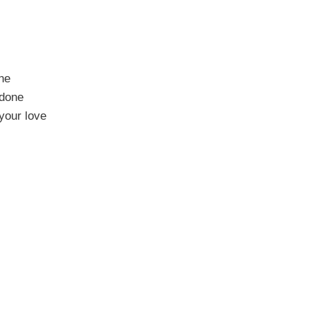
one
 done
 your love