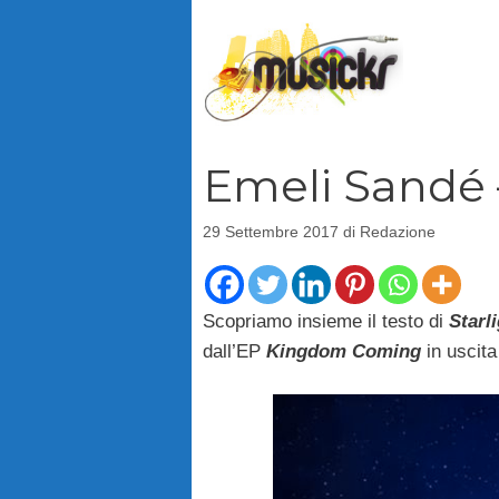
Vai
al
contenuto
Emeli Sandé –
29 Settembre 2017
di
Redazione
Scopriamo insieme il testo di
Starl
dall’EP
Kingdom Coming
in uscit