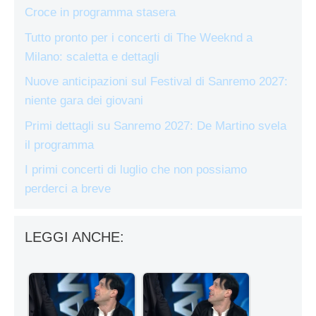
Croce in programma stasera
Tutto pronto per i concerti di The Weeknd a
Milano: scaletta e dettagli
Nuove anticipazioni sul Festival di Sanremo 2027:
niente gara dei giovani
Primi dettagli su Sanremo 2027: De Martino svela
il programma
I primi concerti di luglio che non possiamo
perderci a breve
LEGGI ANCHE: