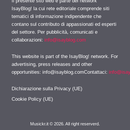
Il presente sito web è parte del network
IsayBlog! la cui rete editoriale comprende siti
tematici di informazione indipendente che
contano sul contributo di appassionati ed esperti
del settore. Per pubblicità, comunicati e
collaborazioni:
info@isayblog.com
This website is part of the IsayBlog! network. For
advertising, press releases and other
opportunities:
info@isayblog.comContattaci
:
info@isa
Dichiarazione sulla Privacy (UE)
Cookie Policy (UE)
Musickr.it © 2026. All right reserverd.