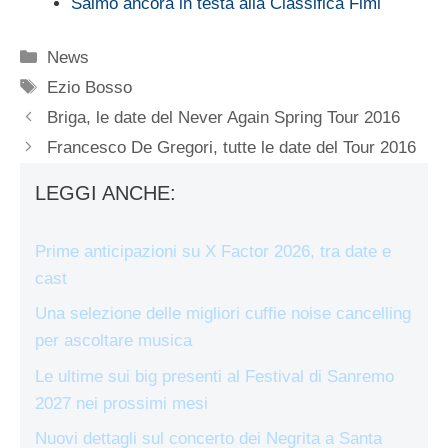
Salmo ancora in testa alla Classifica Fimi
Categorie
News
Tag
Ezio Bosso
Briga, le date del Never Again Spring Tour 2016
Francesco De Gregori, tutte le date del Tour 2016
LEGGI ANCHE:
Prime anticipazioni su X Factor 2026, tra date e
cast
Una selezione delle migliori cuffie noise cancelling
per ascoltare musica
Le ultime sui big presenti al Festival di Sanremo
2027 nei prossimi mesi
Nuovi dettagli sul concerto dei Negrita a Santa