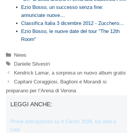
Ezio Bosso, un successo senza fine:
annunciate nuove…
Classifica Italia 3 dicembre 2012 - Zucchero…
Ezio Bosso, le nuove date del tour "The 12th
Room"
Categorie
News
Tag
Daniele Silvestri
Kendrick Lamar, a sorpresa un nuovo album gratis
Capitani Coraggiosi, Baglioni e Morandi si
preparano per l’Arena di Verona
LEGGI ANCHE:
Prime anticipazioni su X Factor 2026, tra date e
cast