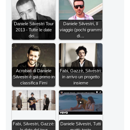
Daniele Silvestri Tour
Daniele Silvestri, Il
2013 - Tutte le date
viaggio (pochi grammi
dei…
di…
Acrobati di Daniele
Fabi, Gazzè, Silvestri:
Silvestri è già primo in
in arrivo un progetto
classifica Fimi
insieme
Fabi, Silvestri, Gazzè:
Daniele Silvestri, Tutti
le date del tour
matti: testo