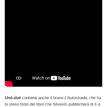
Unò-dué
contiene anche il brano
L’Autostrada
, che ha
lo steso titolo del libro che Silvestri pubblicherà di lì a