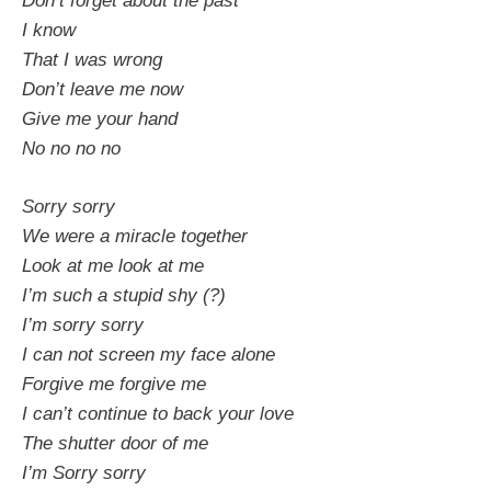
Don’t forget about the past
I know
That I was wrong
Don’t leave me now
Give me your hand
No no no no
Sorry sorry
We were a miracle together
Look at me look at me
I’m such a stupid shy (?)
I’m sorry sorry
I can not screen my face alone
Forgive me forgive me
I can’t continue to back your love
The shutter door of me
I’m Sorry sorry