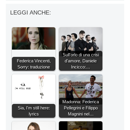
LEGGI ANCHE:
Sull'orlo di una crisi
Federica Vincenti,
d'amore, Daniele
Sorry: traduzione
Incicco:…
Madonna: Federica
Sia, I'm still here:
Pellegrini e Filippo
lyrics
Magnini nel…