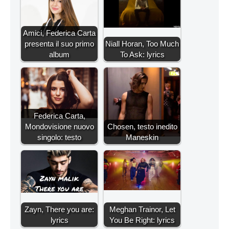
Amici, Federica Carta
presenta il suo primo
Niall Horan, Too Much
album
To Ask: lyrics
Federica Carta,
Mondovisione nuovo
Chosen, testo inedito
singolo: testo
Maneskin
Zayn, There you are:
Meghan Trainor, Let
lyrics
You Be Right: lyrics