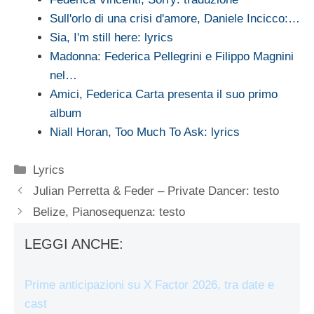
Sull'orlo di una crisi d'amore, Daniele Incicco:…
Sia, I'm still here: lyrics
Madonna: Federica Pellegrini e Filippo Magnini
nel…
Amici, Federica Carta presenta il suo primo
album
Niall Horan, Too Much To Ask: lyrics
Categorie
Lyrics
Julian Perretta & Feder – Private Dancer: testo
Belize, Pianosequenza: testo
LEGGI ANCHE:
Prime anticipazioni su X Factor 2026, tra date e
cast