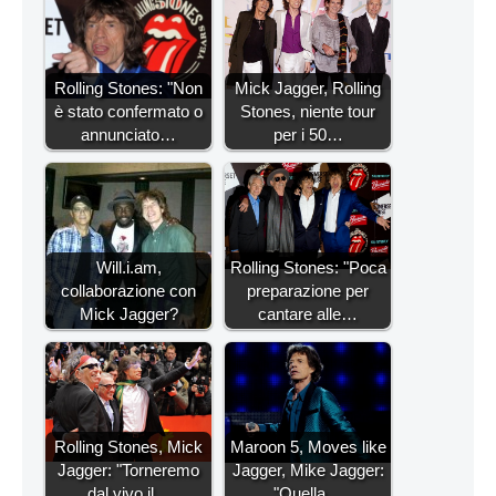
Rolling Stones: "Non
Mick Jagger, Rolling
è stato confermato o
Stones, niente tour
annunciato…
per i 50…
Will.i.am,
Rolling Stones: "Poca
collaborazione con
preparazione per
Mick Jagger?
cantare alle…
Rolling Stones, Mick
Maroon 5, Moves like
Jagger: "Torneremo
Jagger, Mike Jagger:
dal vivo il…
"Quella…