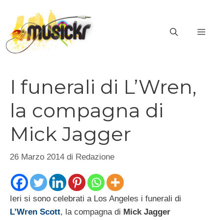
Vai
al
ME
contenuto
I funerali di L’Wren,
la compagna di
Mick Jagger
26 Marzo 2014
di
Redazione
Ieri si sono celebrati a Los Angeles i funerali di
L’Wren Scott
, la compagna di
Mick Jagger