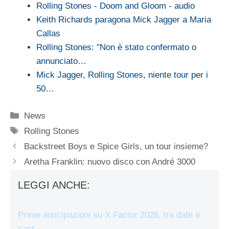
Rolling Stones - Doom and Gloom - audio
Keith Richards paragona Mick Jagger a Maria
Callas
Rolling Stones: "Non è stato confermato o
annunciato…
Mick Jagger, Rolling Stones, niente tour per i
50…
Categorie
News
Tag
Rolling Stones
Backstreet Boys e Spice Girls, un tour insieme?
Aretha Franklin: nuovo disco con André 3000
LEGGI ANCHE:
Prime anticipazioni su X Factor 2026, tra date e
cast