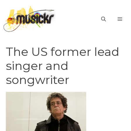
Vai
al
ME
contenuto
The US former lead
singer and
songwriter