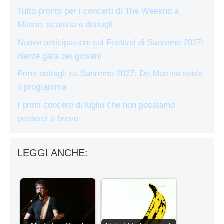
Tutto pronto per i concerti di The Weeknd a
Milano: scaletta e dettagli
Nuove anticipazioni sul Festival di Sanremo 2027:
niente gara dei giovani
Primi dettagli su Sanremo 2027: De Martino svela
il programma
I primi concerti di luglio che non possiamo
perderci a breve
LEGGI ANCHE: