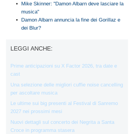
Mike Skinner: "Damon Albarn deve lasciare la
musica"
Damon Albarn annuncia la fine dei Gorillaz e
dei Blur?
LEGGI ANCHE:
Prime anticipazioni su X Factor 2026, tra date e
cast
Una selezione delle migliori cuffie noise cancelling
per ascoltare musica
Le ultime sui big presenti al Festival di Sanremo
2027 nei prossimi mesi
Nuovi dettagli sul concerto dei Negrita a Santa
Croce in programma stasera