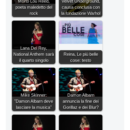
Morto Lou Reed,
Velvet Underground,
poeta maledetto del
causa conclusa con
rock
la fondazione Warhol
Lana Del Rey,
National Anthem sarà
Reina, Le più belle
il quarto singolo
cose: testo
Mike Skinner:
Damon Albarn
"Damon Albarn deve
annuncia la fine dei
lasciare la musica"
Gorillaz e dei Blur?