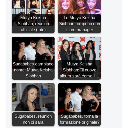
Mutya Keisha
Le Mutya Keisha
Siobhan, reunion
Siobhan rompono con
ufficiale (foto)
il loro manager
Sugababes cambiano
Mutya Keisha
nome: Mutya Keisha
Siobhan: "Il nuovo
Siobhan
album sarà come il…
Sugababes, reunion
Sugababes, torna la
non ci sarà
formazione originale?