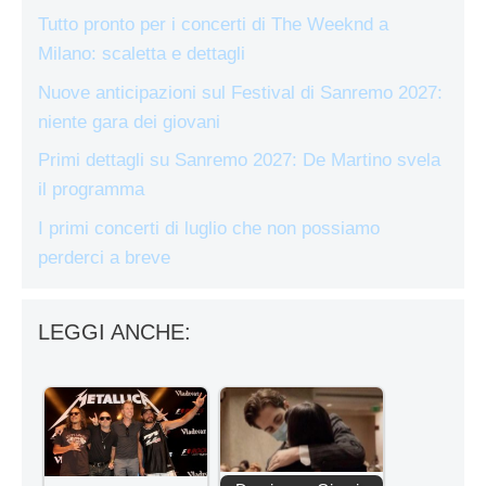
Tutto pronto per i concerti di The Weeknd a
Milano: scaletta e dettagli
Nuove anticipazioni sul Festival di Sanremo 2027:
niente gara dei giovani
Primi dettagli su Sanremo 2027: De Martino svela
il programma
I primi concerti di luglio che non possiamo
perderci a breve
LEGGI ANCHE: