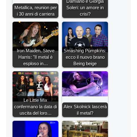
Damiano e Giorgia
Metallica, reunion per
Soleri: un amore in
i 30 anni di carriera
crisi?
Iron Maiden, Steve
Smashing Pumpkins:
Harris: "Il metal è
ecco il nuovo brano
esploso in…
Being beige
Le Little Mix
confermano la data di
Alex Skolnick lascerà
uscita del loro…
il metal?