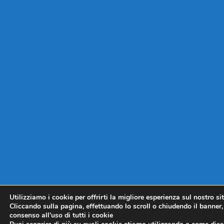
Utilizziamo i cookie per offrirti la migliore esperienza sul nostro si
Cliccando sulla pagina, effettuando lo scroll o chiudendo il banner, 
consenso all’uso di tutti i cookie