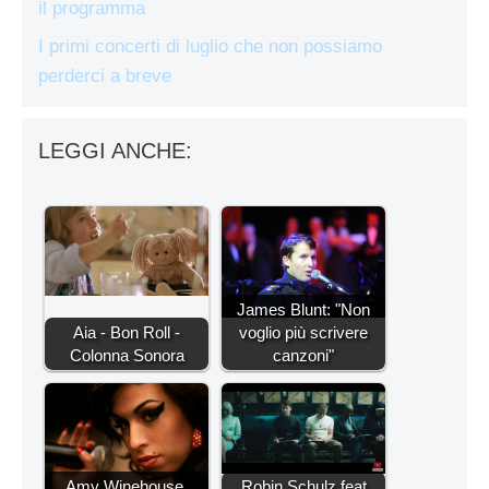
il programma
I primi concerti di luglio che non possiamo
perderci a breve
LEGGI ANCHE:
James Blunt: "Non
Aia - Bon Roll -
voglio più scrivere
Colonna Sonora
canzoni"
Amy Winehouse,
Robin Schulz feat