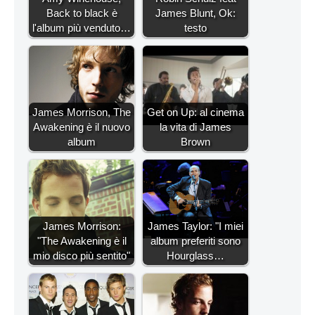
Back to black è
James Blunt, Ok:
l'album più venduto…
testo
James Morrison, The
Get on Up: al cinema
Awakening è il nuovo
la vita di James
album
Brown
James Morrison:
James Taylor: "I miei
"The Awakening è il
album preferiti sono
mio disco più sentito"
Hourglass…