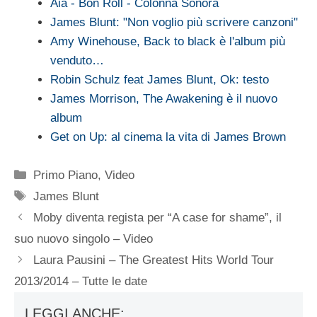
Aia - Bon Roll - Colonna Sonora
James Blunt: "Non voglio più scrivere canzoni"
Amy Winehouse, Back to black è l'album più
venduto…
Robin Schulz feat James Blunt, Ok: testo
James Morrison, The Awakening è il nuovo
album
Get on Up: al cinema la vita di James Brown
Categorie
Primo Piano
,
Video
Tag
James Blunt
Moby diventa regista per “A case for shame”, il
suo nuovo singolo – Video
Laura Pausini – The Greatest Hits World Tour
2013/2014 – Tutte le date
LEGGI ANCHE: