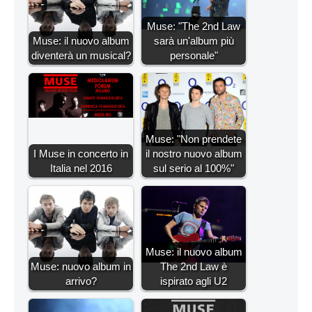
Muse: "The 2nd Law
Muse: il nuovo album
sarà un'album più
diventerà un musical?
personale"
Muse: "Non prendete
I Muse in concerto in
il nostro nuovo album
Italia nel 2016
sul serio al 100%"
Muse: il nuovo album
Muse: nuovo album in
The 2nd Law è
arrivo?
ispirato agli U2