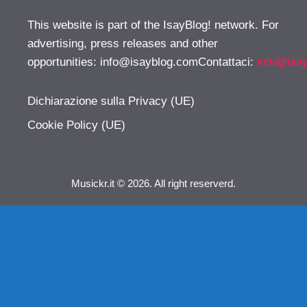
This website is part of the IsayBlog! network. For
advertising, press releases and other
opportunities:
info@isayblog.comContattaci
:
info@isa
Dichiarazione sulla Privacy (UE)
Cookie Policy (UE)
Musickr.it © 2026. All right reserverd.