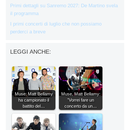
Primi dettagli su Sanremo 2027: De Martino svela
il programma
I primi concerti di luglio che non possiamo
perderci a breve
LEGGI ANCHE:
Muse: Matt Bellamy
Muse, Matt Bellamy:
ha campionato il
"Vorrei fare un
battito del…
concerto da un…