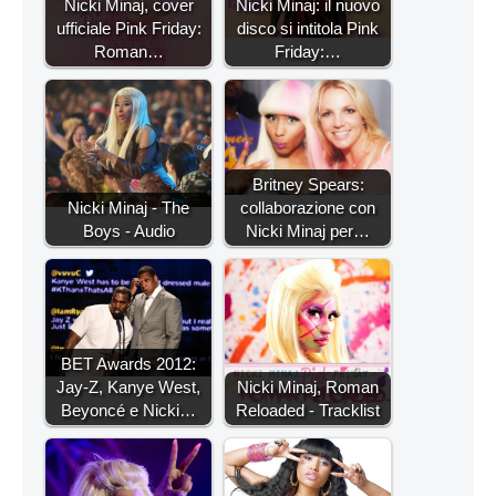
Nicki Minaj, cover
Nicki Minaj: il nuovo
ufficiale Pink Friday:
disco si intitola Pink
Roman…
Friday:…
Britney Spears:
Nicki Minaj - The
collaborazione con
Boys - Audio
Nicki Minaj per…
BET Awards 2012:
Jay-Z, Kanye West,
Nicki Minaj, Roman
Beyoncé e Nicki…
Reloaded - Tracklist