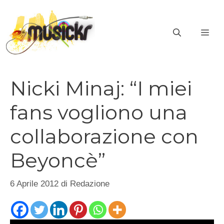
Vai
al
ME
contenuto
Nicki Minaj: “I miei
fans vogliono una
collaborazione con
Beyoncè”
6 Aprile 2012
di
Redazione