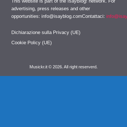
This website is part of the IsayBlog! network. For
advertising, press releases and other
opportunities:
info@isayblog.comContattaci
:
info@isa
Dichiarazione sulla Privacy (UE)
Cookie Policy (UE)
Musickr.it © 2026. All right reserverd.