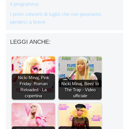
il programma
I primi concerti di luglio che non possiamo
perderci a breve
LEGGI ANCHE:
Nicki Minaj, Pink
Friday: Roman
Nicki Minaj, Beez In
Reloaded - La
The Trap - Video
copertina
ufficiale