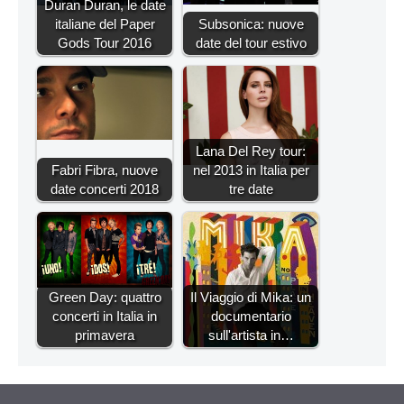
Duran Duran, le date
italiane del Paper
Subsonica: nuove
Gods Tour 2016
date del tour estivo
Lana Del Rey tour:
Fabri Fibra, nuove
nel 2013 in Italia per
date concerti 2018
tre date
Green Day: quattro
Il Viaggio di Mika: un
concerti in Italia in
documentario
primavera
sull'artista in…