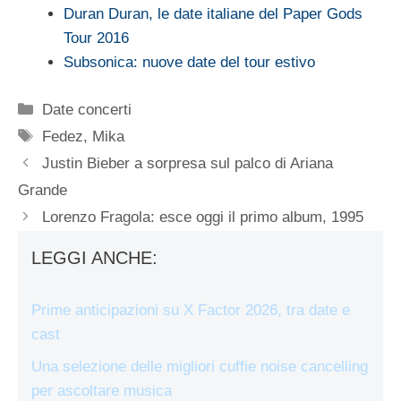
Duran Duran, le date italiane del Paper Gods
Tour 2016
Subsonica: nuove date del tour estivo
Categorie
Date concerti
Tag
Fedez
,
Mika
Justin Bieber a sorpresa sul palco di Ariana
Grande
Lorenzo Fragola: esce oggi il primo album, 1995
LEGGI ANCHE:
Prime anticipazioni su X Factor 2026, tra date e
cast
Una selezione delle migliori cuffie noise cancelling
per ascoltare musica