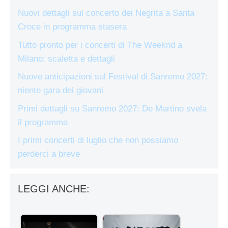
Nuovi dettagli sul concerto dei Negrita a Santa
Croce in programma stasera
Tutto pronto per i concerti di The Weeknd a
Milano: scaletta e dettagli
Nuove anticipazioni sul Festival di Sanremo 2027:
niente gara dei giovani
Primi dettagli su Sanremo 2027: De Martino svela
il programma
I primi concerti di luglio che non possiamo
perderci a breve
LEGGI ANCHE: