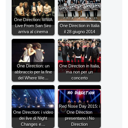
One Direction: WWA
Live From San Siro
One Direction in Italia
arriva al cinema
il 28 giugno 2014
One Direction: un
One Direction in Italia,
abbraccio per la fine
ma non per un
del Where We…
concerto
Red Nose Day 2015: i
One Direction: i video
One Direction
dei live di Night
presentano i No
Changes e…
Direction