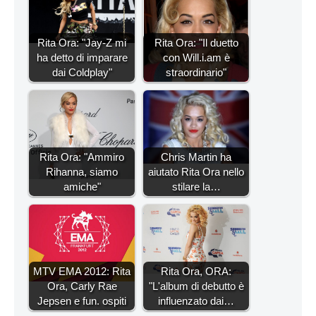
Rita Ora: "Jay-Z mi
Rita Ora: "Il duetto
ha detto di imparare
con Will.i.am è
dai Coldplay"
straordinario"
Rita Ora: "Ammiro
Chris Martin ha
Rihanna, siamo
aiutato Rita Ora nello
amiche"
stilare la…
MTV EMA 2012: Rita
Rita Ora, ORA:
Ora, Carly Rae
"L'album di debutto è
Jepsen e fun. ospiti
influenzato dai…