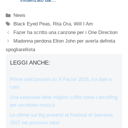
influenzato dai…
Categorie
News
Tag
Black Eyed Peas
,
Rita Ora
,
Will I Am
Fazer ha scritto una canzone per i One Direction
Madonna perdona Elton John per averla definita
spogliarellista
LEGGI ANCHE:
Prime anticipazioni su X Factor 2026, tra date e
cast
Una selezione delle migliori cuffie noise cancelling
per ascoltare musica
Le ultime sui big presenti al Festival di Sanremo
2027 nei prossimi mesi