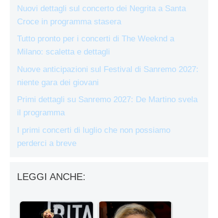
Nuovi dettagli sul concerto dei Negrita a Santa
Croce in programma stasera
Tutto pronto per i concerti di The Weeknd a
Milano: scaletta e dettagli
Nuove anticipazioni sul Festival di Sanremo 2027:
niente gara dei giovani
Primi dettagli su Sanremo 2027: De Martino svela
il programma
I primi concerti di luglio che non possiamo
perderci a breve
LEGGI ANCHE: