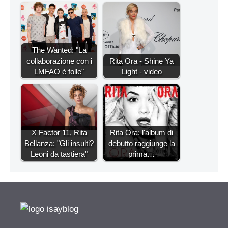
The Wanted: "La
collaborazione con i
Rita Ora - Shine Ya
LMFAO è folle"
Light - video
X Factor 11, Rita
Rita Ora: l'album di
Bellanza: "Gli insulti?
debutto raggiunge la
Leoni da tastiera"
prima…