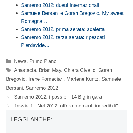
Sanremo 2012: duetti internazionali
Samuele Bersani e Goran Bregovic, My sweet
Romagna…
Sanremo 2012, prima serata: scaletta
Sanremo 2012, terza serata: ripescati
Pierdavide…
Categorie
News
,
Primo Piano
Tag
Anastacia
,
Brian May
,
Chiara Civello
,
Goran
Bregovic
,
Irene Fornaciari
,
Marlene Kuntz
,
Samuele
Bersani
,
Sanremo 2012
Sanremo 2012: i possibili 14 Big in gara
Jessie J: “Nel 2012, offrirò momenti incredibili”
LEGGI ANCHE: