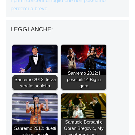
I primi concerti di luglio che non possiamo
perderci a breve
LEGGI ANCHE:
Sanremo 2012: i
Sanremo 2012, terza
possibili 14 Big in
serata: scaletta
gara
Samuele Bersani e
Sanremo 2012: duetti
Goran Bregovic, My
internazionali
sweet Romagna…