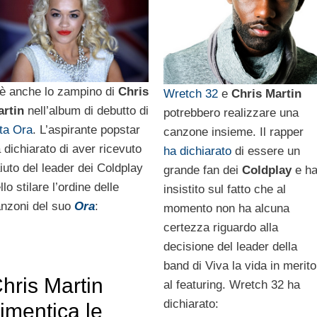
è anche lo zampino di
Chris
Wretch 32
e
Chris Martin
rtin
nell’album di debutto di
potrebbero realizzare una
ta Ora
. L’aspirante popstar
canzone insieme. Il rapper
 dichiarato di aver ricevuto
ha dichiarato
di essere un
aiuto del leader dei Coldplay
grande fan dei
Coldplay
e h
llo stilare l’ordine delle
insistito sul fatto che al
nzoni del suo
Ora
:
momento non ha alcuna
certezza riguardo alla
decisione del leader della
band di Viva la vida in merito
hris Martin
al featuring. Wretch 32 ha
dichiarato:
imentica le