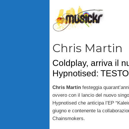
Vai
al
contenuto
Chris Martin
Coldplay, arriva il 
Hypnotised: TESTO
Chris Martin
festeggia quarant’anni
ovvero con il lancio del nuovo sing
Hypnotised che anticipa l’EP “Kaleid
giugno e contenente la collaborazio
Chainsmokers.