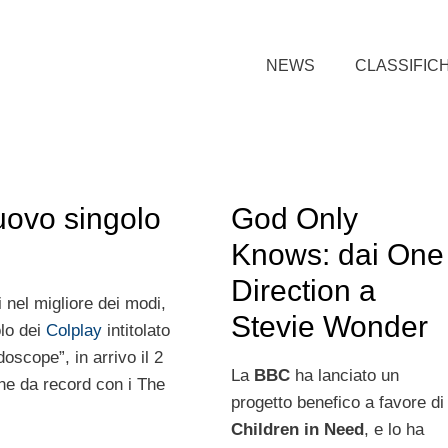
NEWS
CLASSIFIC
nuovo singolo
God Only
Knows: dai One
Direction a
 nel migliore dei modi,
Stevie Wonder
olo dei
Colplay
intitolato
oscope”, in arrivo il 2
La
BBC
ha lanciato un
ne da record con i The
progetto benefico a favore di
Children in Need
, e lo ha