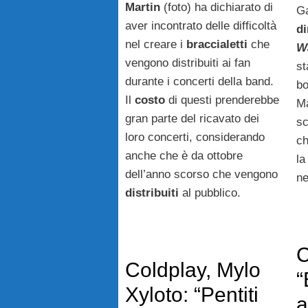
Martin
(foto) ha dichiarato di
Ga
aver incontrato delle difficoltà
di
nel creare i
braccialetti
che
W
vengono distribuiti ai fan
st
durante i concerti della band.
bo
Il
costo
di questi prenderebbe
Ma
gran parte del ricavato dei
sc
loro concerti, considerando
c
anche che è da ottobre
la
dell’anno scorso che vengono
ne
distribuiti
al pubblico.
C
Coldplay, Mylo
“
Xyloto: “Pentiti
a