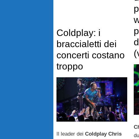
p
w
p
Coldplay: i
d
braccialetti dei
(
concerti costano
troppo
Ch
Il leader dei
Coldplay
Chris
du