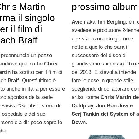
hris Martin
prossimo album
irma il singolo
Avicii
aka Tim Bergling, è il 
er il film di
svedese e produttore 24enn
ach Braff
che sta lavorando giorno e
notte a quello che sarà il
 preannuncia un pezzo
successore del disco di
andioso quello che
Chris
grandissimo successo
“Tru
rtin
ha scritto per il film di
del 2013. E stavolta intende
ch Braff. Quest’ultimo è
fare le cose in grande stile,
to anche in Italia per essere
scegliendo di collaborare co
 protagonista della serie
artisti come
Chris Martin de
levisiva “Scrubs”, storia di
Coldplay, Jon Bon Jovi e
 ospedale e del suo
Serj Tankin dei System of 
rsonale a dir poco sopra le
Down
.
ghe.