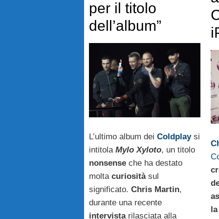
per il titolo
C
dell’album”
i
L’ultimo album dei
Coldplay
si
Ch
intitola
Mylo Xyloto
, un titolo
Co
nonsense
che ha destato
cr
molta
curiosità
sul
de
significato.
Chris Martin
,
as
durante una recente
la
intervista
rilasciata alla