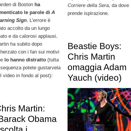
rden di Boston
ha
Corriere della Sera
, da dove
menticato le parole di
A
prende ispirazione.
arning Sign
. L’errore è
ato accolto da un lungo
ato e da calorosi applausi.
rtin ha subito dopo
Beastie Boys:
herzato con i fan sui motivi
Chris Martin
he
lo hanno distratto
(tutta
omaggia Adam
 sequenza potete gustarvela
l video in fondo al post):
Yauch (video)
hris Martin:
Barack Obama
scolta i