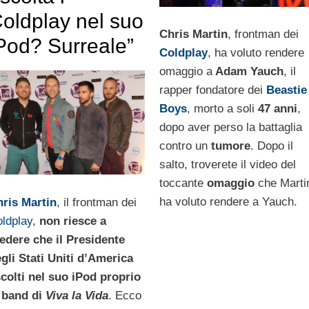
oldplay nel suo
Chris Martin
, frontman dei
Pod? Surreale”
Coldplay
, ha voluto rendere
omaggio a
Adam Yauch
, il
rapper fondatore dei
Beastie
Boys
, morto a soli
47 anni
,
dopo aver perso la battaglia
contro un
tumore
. Dopo il
salto, troverete il video del
toccante
omaggio
che Marti
ha voluto rendere a Yauch.
ris Martin
, il frontman dei
ldplay
,
non riesce a
edere che il Presidente
gli Stati Uniti d’America
colti nel suo iPod proprio
 band di
Viva la Vida
. Ecco