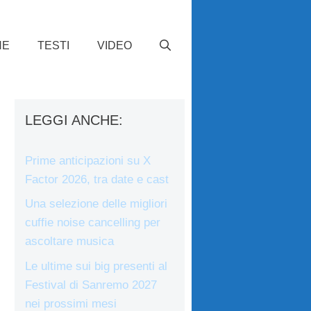
HE
TESTI
VIDEO
LEGGI ANCHE:
Prime anticipazioni su X
Factor 2026, tra date e cast
Una selezione delle migliori
cuffie noise cancelling per
ascoltare musica
Le ultime sui big presenti al
Festival di Sanremo 2027
nei prossimi mesi