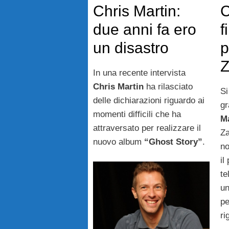
Chris Martin:
C
due anni fa ero
f
un disastro
p
Z
In una recente intervista
Chris Martin
ha rilasciato
Si
delle dichiarazioni riguardo ai
gr
momenti difficili che ha
Ma
attraversato per realizzare il
Za
nuovo album
“Ghost Story”
.
no
il
te
un
pe
ri