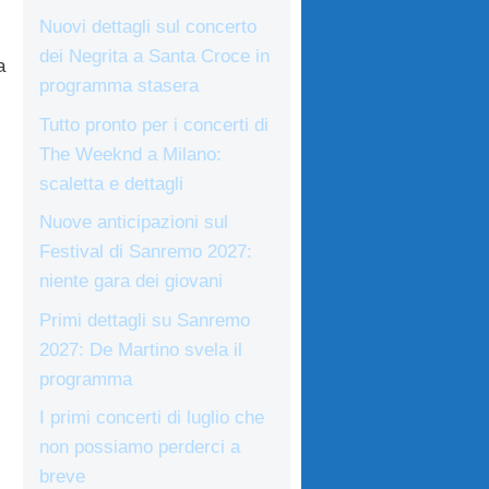
Nuovi dettagli sul concerto
dei Negrita a Santa Croce in
a
programma stasera
Tutto pronto per i concerti di
The Weeknd a Milano:
scaletta e dettagli
Nuove anticipazioni sul
Festival di Sanremo 2027:
niente gara dei giovani
Primi dettagli su Sanremo
2027: De Martino svela il
programma
I primi concerti di luglio che
non possiamo perderci a
breve