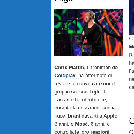
C’
Ma
Ri
ha
Chris Martin
, il frontman dei
l’
Coldplay
, ha affermato di
ne
testare le nuove
canzoni
del
ca
gruppo sui suoi
figli
. Il
cantante ha riferito che,
durante la colazione, suona i
nuovi
brani
davanti a
Apple
,
C
8 anni, e
Mosé
, 6 anni, e
d
controlla le loro
reazioni
.