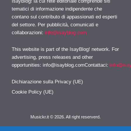
IsayBlog! la cui rete editoriale comprende siti
tematici di informazione indipendente che
contano sul contributo di appassionati ed esperti
del settore. Per pubblicità, comunicati e
collaborazioni:
info@isayblog.com
This website is part of the IsayBlog! network. For
advertising, press releases and other
opportunities:
info@isayblog.comContattaci
:
info@isa
Dichiarazione sulla Privacy (UE)
Cookie Policy (UE)
Musickr.it © 2026. All right reserverd.