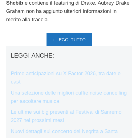
Shebib
e contiene il featuring di Drake. Aubrey Drake
Graham non ha aggiunto ulteriori informazioni in
merito alla traccia.
+ LEGGI TUTTO
LEGGI ANCHE:
Prime anticipazioni su X Factor 2026, tra date e
cast
Una selezione delle migliori cuffie noise cancelling
per ascoltare musica
Le ultime sui big presenti al Festival di Sanremo
2027 nei prossimi mesi
Nuovi dettagli sul concerto dei Negrita a Santa