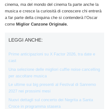
cinema, ma del mondo del cinema fa parte anche la
musica e cresce la curiosità di conoscere chi entrerà
a far parte della cinquina che si contenderà l’Oscar
come
Miglior Canzone Originale.
LEGGI ANCHE:
Prime anticipazioni su X Factor 2026, tra date e
cast
Una selezione delle migliori cuffie noise cancelling
per ascoltare musica
Le ultime sui big presenti al Festival di Sanremo
2027 nei prossimi mesi
Nuovi dettagli sul concerto dei Negrita a Santa
Croce in programma stasera