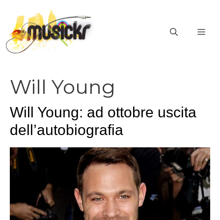
Vai
al
ME
contenuto
Will Young
Will Young: ad ottobre uscita
dell’autobiografia