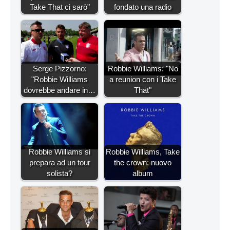
Take That ci sarò"
fondato una radio
Serge Pizzorno:
Robbie Williams: "No
"Robbie Williams
a reunion con i Take
dovrebbe andare in…
That"
Robbie Williams si
Robbie Williams, Take
prepara ad un tour
the crown: nuovo
solista?
album