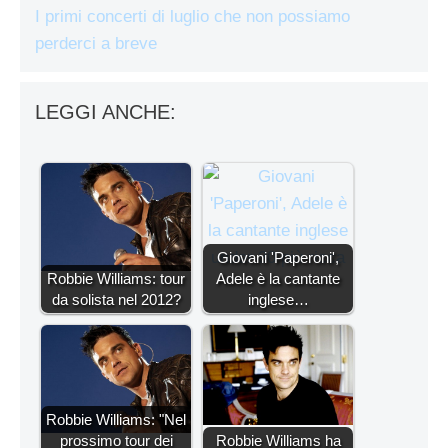
I primi concerti di luglio che non possiamo
perderci a breve
LEGGI ANCHE:
Giovani 'Paperoni',
Robbie Williams: tour
Adele è la cantante
da solista nel 2012?
inglese…
Robbie Williams: "Nel
prossimo tour dei
Robbie Williams ha