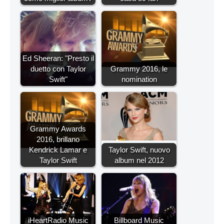
Ed Sheeran: "Presto il
duetto con Taylor
Grammy 2016, le
Swift"
nomination
Grammy Awards
2016, brillano
Kendrick Lamar e
Taylor Swift, nuovo
Taylor Swift
album nel 2012
iHeartRadio Music
Billboard Music