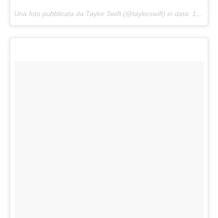
Una foto pubblicata da Taylor Swift (@taylorswift) in data:
12 Set 2015 alle ore 16:17 PDT