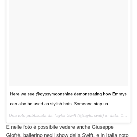
Here we see @gypsymoonshine demonstrating how Emmys
can also be used as stylish hats. Someone stop us.
Una foto pubblicata da Taylor Swift (@taylorswift) in data:
12 Set 2015 alle ore 16:26 PDT
E nelle foto è possibile vedere anche Giuseppe
Giofrè, ballerino negli show della Swift, e in Italia noto