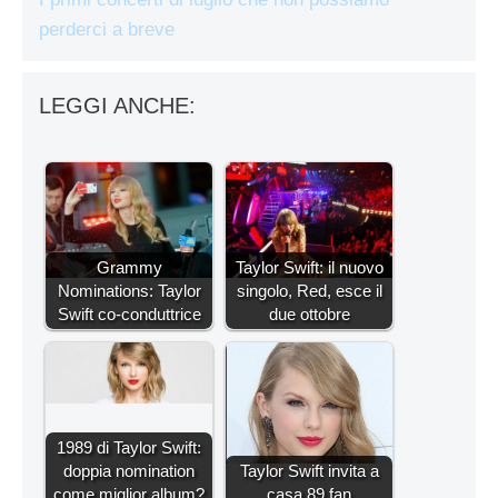
perderci a breve
LEGGI ANCHE:
Grammy
Taylor Swift: il nuovo
Nominations: Taylor
singolo, Red, esce il
Swift co-conduttrice
due ottobre
1989 di Taylor Swift:
doppia nomination
Taylor Swift invita a
come miglior album?
casa 89 fan