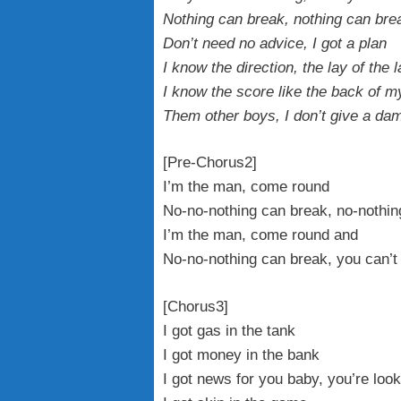
Nothing can break, nothing can br
Don’t need no advice, I got a plan
I know the direction, the lay of the 
I know the score like the back of 
Them other boys, I don’t give a da
[Pre-Chorus2]
I’m the man, come round
No-no-nothing can break, no-nothi
I’m the man, come round and
No-no-nothing can break, you can’
[Chorus3]
I got gas in the tank
I got money in the bank
I got news for you baby, you’re loo