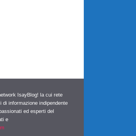
network IsayBlog! la cui rete
ci di informazione indipendente
passionati ed esperti del
ti e
om