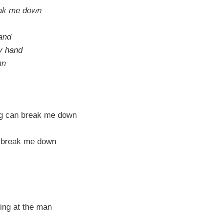
eak me down
land
my hand
mn
ng can break me down
t break me down
king at the man