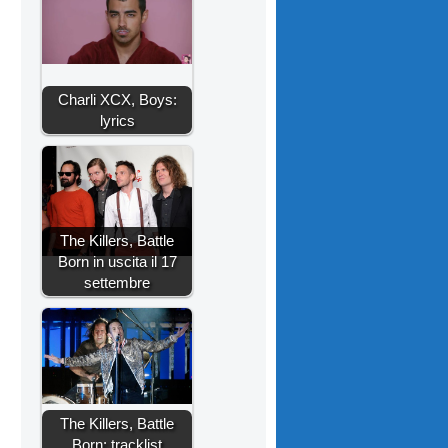
Charli XCX, Boys:
lyrics
The Killers, Battle
Born in uscita il 17
settembre
The Killers, Battle
Born: tracklist