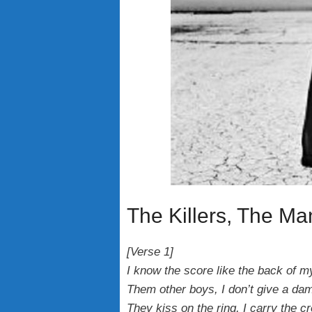
The Killers, The Man
[Verse 1]
I know the score like the back of 
Them other boys, I don’t give a da
They kiss on the ring, I carry the c