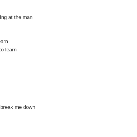
king at the man
earn
to learn
t break me down