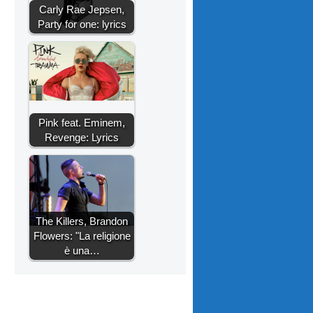
Carly Rae Jepsen,
Party for one: lyrics
Pink feat. Eminem,
Revenge: Lyrics
The Killers, Brandon
Flowers: "La religione
è una…