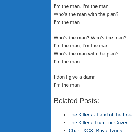
I’m the man, I’m the man
Who’s the man with the plan?
I’m the man
Who’s the man? Who’s the man?
I’m the man, I’m the man
Who’s the man with the plan?
I’m the man
I don’t give a damn
I’m the man
Related Posts:
The Killers - Land of the Fre
The Killers, Run For Cover: 
Charli XCX, Boys: lyrics