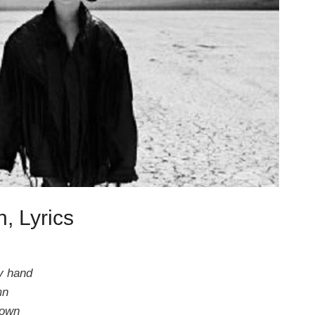
, Lyrics
my hand
mn
rown