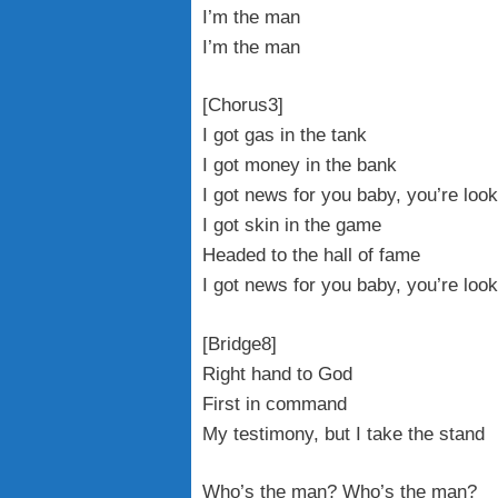
I’m the man
I’m the man
[Chorus3]
I got gas in the tank
I got money in the bank
I got news for you baby, you’re loo
I got skin in the game
Headed to the hall of fame
I got news for you baby, you’re loo
[Bridge8]
Right hand to God
First in command
My testimony, but I take the stand
Who’s the man? Who’s the man?