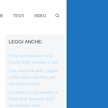
HE
TESTI
VIDEO
LEGGI ANCHE:
Prime anticipazioni su X
Factor 2026, tra date e cast
Una selezione delle migliori
cuffie noise cancelling per
ascoltare musica
Le ultime sui big presenti al
Festival di Sanremo 2027
nei prossimi mesi