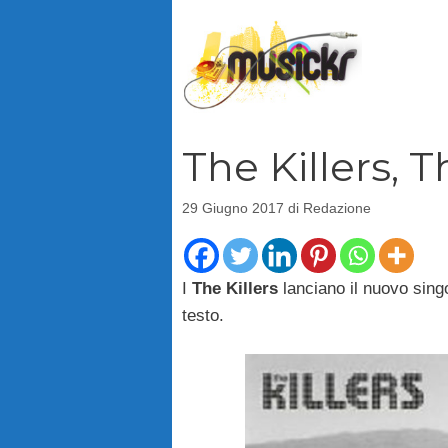
Vai
al
contenuto
The Killers, 
29 Giugno 2017
di
Redazione
I
The Killers
lanciano il nuovo singo
testo.