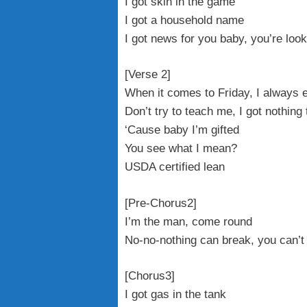
I got skin in the game
I got a household name
I got news for you baby, you’re loo
[Verse 2]
When it comes to Friday, I always 
Don’t try to teach me, I got nothing 
‘Cause baby I’m gifted
You see what I mean?
USDA certified lean
[Pre-Chorus2]
I’m the man, come round
No-no-nothing can break, you can’
[Chorus3]
I got gas in the tank