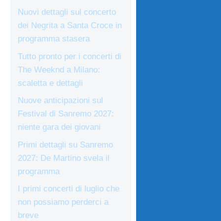
Nuovi dettagli sul concerto
dei Negrita a Santa Croce in
programma stasera
Tutto pronto per i concerti di
The Weeknd a Milano:
scaletta e dettagli
Nuove anticipazioni sul
Festival di Sanremo 2027:
niente gara dei giovani
Primi dettagli su Sanremo
2027: De Martino svela il
programma
I primi concerti di luglio che
non possiamo perderci a
breve