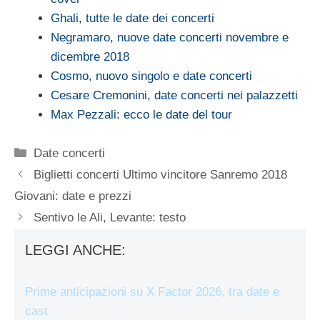
Ghali, tutte le date dei concerti
Negramaro, nuove date concerti novembre e
dicembre 2018
Cosmo, nuovo singolo e date concerti
Cesare Cremonini, date concerti nei palazzetti
Max Pezzali: ecco le date del tour
Categorie
Date concerti
Biglietti concerti Ultimo vincitore Sanremo 2018
Giovani: date e prezzi
Sentivo le Ali, Levante: testo
LEGGI ANCHE:
Prime anticipazioni su X Factor 2026, tra date e
cast