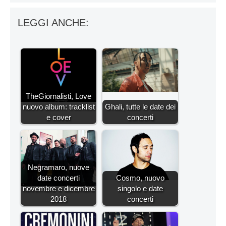
LEGGI ANCHE:
TheGiornalisti, Love
nuovo album: tracklist
Ghali, tutte le date dei
e cover
concerti
Negramaro, nuove
date concerti
Cosmo, nuovo
novembre e dicembre
singolo e date
2018
concerti