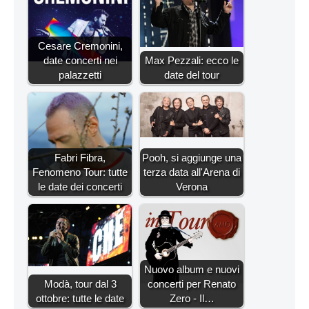
Cesare Cremonini,
date concerti nei
Max Pezzali: ecco le
palazzetti
date del tour
Fabri Fibra,
Pooh, si aggiunge una
Fenomeno Tour: tutte
terza data all'Arena di
le date dei concerti
Verona
Nuovo album e nuovi
Modà, tour dal 3
concerti per Renato
ottobre: tutte le date
Zero - Il…