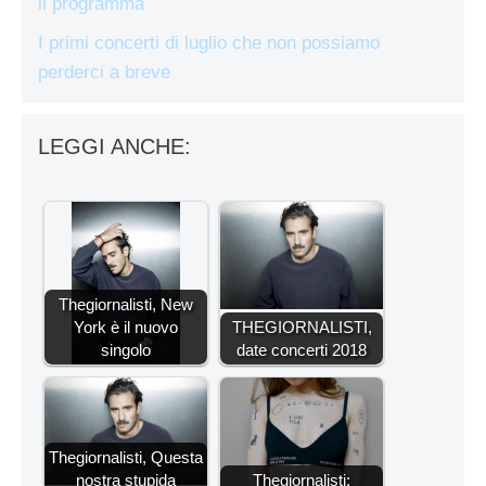
il programma
I primi concerti di luglio che non possiamo
perderci a breve
LEGGI ANCHE:
Thegiornalisti, New
York è il nuovo
THEGIORNALISTI,
singolo
date concerti 2018
Thegiornalisti, Questa
nostra stupida
Thegiornalisti: