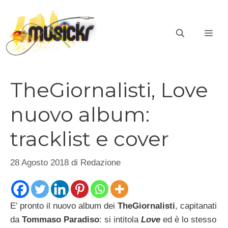
Vai
al
ME
contenuto
TheGiornalisti, Love
nuovo album:
tracklist e cover
28 Agosto 2018
di
Redazione
E’ pronto il nuovo album dei
TheGiornalisti
, capitanati
da
Tommaso Paradiso
: si intitola
Love
ed è lo stesso