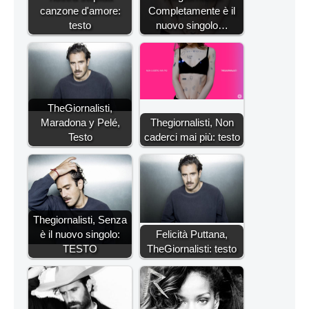
canzone d'amore:
Completamente è il
testo
nuovo singolo…
TheGiornalisti,
Maradona y Pelé,
Thegiornalisti, Non
Testo
caderci mai più: testo
Thegiornalisti, Senza
è il nuovo singolo:
Felicità Puttana,
TESTO
TheGiornalisti: testo