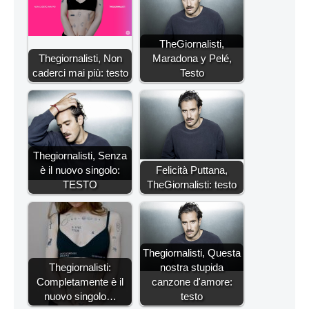
TheGiornalisti,
Thegiornalisti, Non
Maradona y Pelé,
caderci mai più: testo
Testo
Thegiornalisti, Senza
è il nuovo singolo:
Felicità Puttana,
TESTO
TheGiornalisti: testo
Thegiornalisti, Questa
Thegiornalisti:
nostra stupida
Completamente è il
canzone d'amore:
nuovo singolo…
testo