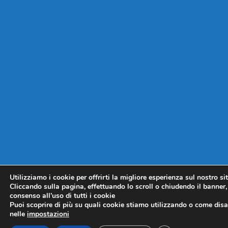
Utilizziamo i cookie per offrirti la migliore esperienza sul nostro si
Cliccando sulla pagina, effettuando lo scroll o chiudendo il banner, 
consenso all’uso di tutti i cookie
Puoi scoprire di più su quali cookie stiamo utilizzando o come disat
nelle
impostazioni