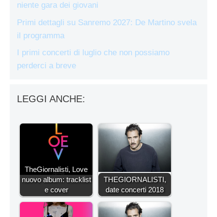
niente gara dei giovani
Primi dettagli su Sanremo 2027: De Martino svela
il programma
I primi concerti di luglio che non possiamo
perderci a breve
LEGGI ANCHE:
TheGiornalisti, Love
nuovo album: tracklist
THEGIORNALISTI,
e cover
date concerti 2018