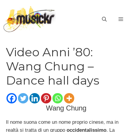
Vai
al
ME
contenuto
Video Anni ’80:
Wang Chung –
Dance hall days
Wang Chung
Il nome suona come un nome proprio cinese, ma in
realtà si tratta di un gruppo
occidentalissimo
. La