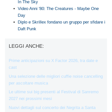
In The Sky
Video Anni '80: The Creatures - Maybe One
Day
Diplo e Skrillex fondano un gruppo per sfidare i
Daft Punk
LEGGI ANCHE:
Prime anticipazioni su X Factor 2026, tra date e
cast
Una selezione delle migliori cuffie noise cancelling
per ascoltare musica
Le ultime sui big presenti al Festival di Sanremo
2027 nei prossimi mesi
Nuovi dettagli sul concerto dei Negrita a Santa