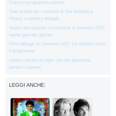
Croce in programma stasera
Tutto pronto per i concerti di The Weeknd a
Milano: scaletta e dettagli
Nuove anticipazioni sul Festival di Sanremo 2027:
niente gara dei giovani
Primi dettagli su Sanremo 2027: De Martino svela
il programma
I primi concerti di luglio che non possiamo
perderci a breve
LEGGI ANCHE: