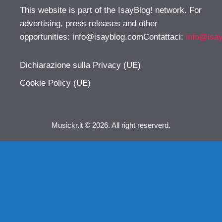
This website is part of the IsayBlog! network. For
advertising, press releases and other
opportunities:
info@isayblog.comContattaci
:
info@isa
Dichiarazione sulla Privacy (UE)
Cookie Policy (UE)
Musickr.it © 2026. All right reserverd.