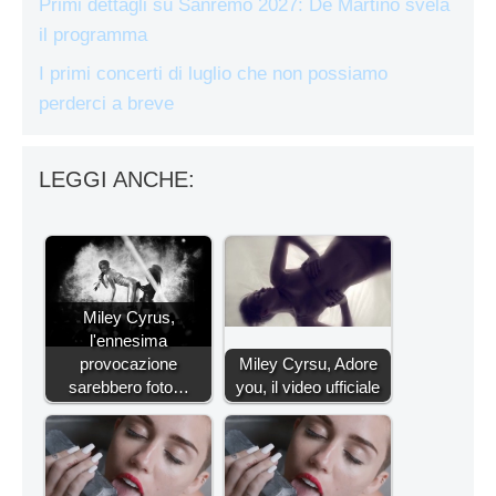
Primi dettagli su Sanremo 2027: De Martino svela
il programma
I primi concerti di luglio che non possiamo
perderci a breve
LEGGI ANCHE:
Miley Cyrus,
l'ennesima
provocazione
Miley Cyrsu, Adore
sarebbero foto…
you, il video ufficiale