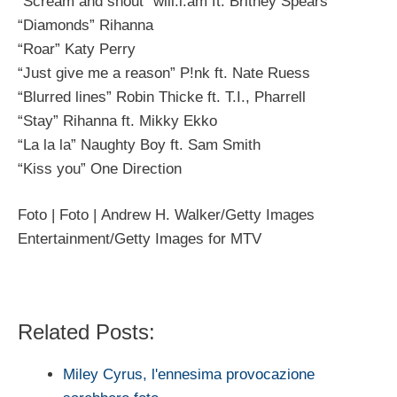
“Scream and shout” will.i.am ft. Britney Spears
“Diamonds” Rihanna
“Roar” Katy Perry
“Just give me a reason” P!nk ft. Nate Ruess
“Blurred lines” Robin Thicke ft. T.I., Pharrell
“Stay” Rihanna ft. Mikky Ekko
“La la la” Naughty Boy ft. Sam Smith
“Kiss you” One Direction
Foto | Foto | Andrew H. Walker/Getty Images
Entertainment/Getty Images for MTV
Related Posts:
Miley Cyrus, l'ennesima provocazione