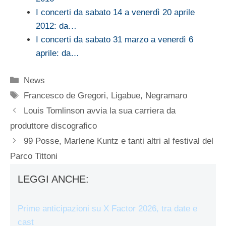
I concerti da sabato 14 a venerdì 20 aprile
2012: da…
I concerti da sabato 31 marzo a venerdì 6
aprile: da…
Categorie
News
Tag
Francesco de Gregori
,
Ligabue
,
Negramaro
Louis Tomlinson avvia la sua carriera da
produttore discografico
99 Posse, Marlene Kuntz e tanti altri al festival del
Parco Tittoni
LEGGI ANCHE:
Prime anticipazioni su X Factor 2026, tra date e
cast