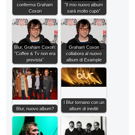
conferma Graham
"Il mio nuovo album
Coxon
sarà molto cupo"
Blur, Graham Coxon:
Graham Coxon
"Coffee & Tv non era
collabora al nuovo
prevista"
album di Example
I Blur tornano con un
Blur, nuovo album?
album di inediti