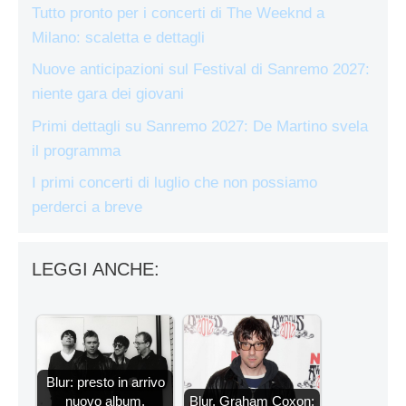
Tutto pronto per i concerti di The Weeknd a
Milano: scaletta e dettagli
Nuove anticipazioni sul Festival di Sanremo 2027:
niente gara dei giovani
Primi dettagli su Sanremo 2027: De Martino svela
il programma
I primi concerti di luglio che non possiamo
perderci a breve
LEGGI ANCHE:
Blur: presto in arrivo
nuovo album,
Blur, Graham Coxon: