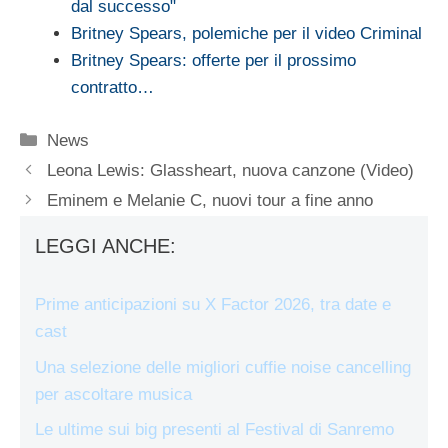
dal successo"
Britney Spears, polemiche per il video Criminal
Britney Spears: offerte per il prossimo
contratto…
Categorie
News
Leona Lewis: Glassheart, nuova canzone (Video)
Eminem e Melanie C, nuovi tour a fine anno
LEGGI ANCHE:
Prime anticipazioni su X Factor 2026, tra date e
cast
Una selezione delle migliori cuffie noise cancelling
per ascoltare musica
Le ultime sui big presenti al Festival di Sanremo