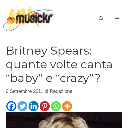
Vai
al
ME
contenuto
Britney Spears:
quante volte canta
“baby” e “crazy”?
6 Settembre 2011
di
Redazione