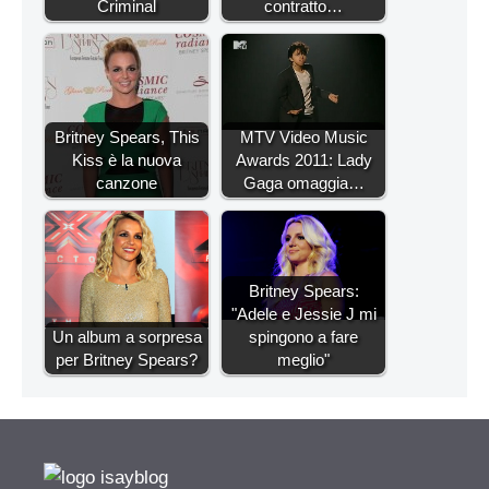
Criminal
contratto…
Britney Spears, This
MTV Video Music
Kiss è la nuova
Awards 2011: Lady
canzone
Gaga omaggia…
Britney Spears:
"Adele e Jessie J mi
Un album a sorpresa
spingono a fare
per Britney Spears?
meglio"