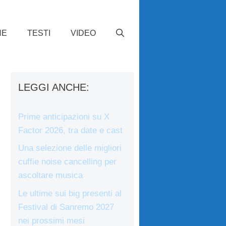
HE
TESTI
VIDEO
LEGGI ANCHE:
Prime anticipazioni su X
Factor 2026, tra date e cast
Una selezione delle migliori
cuffie noise cancelling per
ascoltare musica
Le ultime sui big presenti al
Festival di Sanremo 2027
nei prossimi mesi