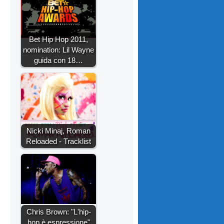
Bet Hip Hop 2011,
nomination: Lil Wayne
guida con 18…
Nicki Minaj, Roman
Reloaded - Tracklist
Chris Brown: "L'hip-
hop è espressione"