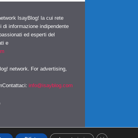
network IsayBlog! la cui rete
ci di informazione indipendente
passionati ed esperti del
ti e
om
log! network. For advertising,
mContattaci
:
info@isayblog.com
)
CLOSE GDPR CO