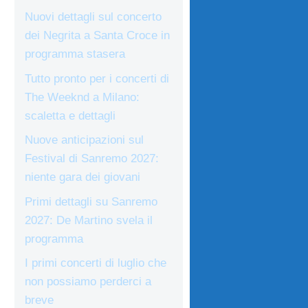
Nuovi dettagli sul concerto
dei Negrita a Santa Croce in
programma stasera
Tutto pronto per i concerti di
The Weeknd a Milano:
scaletta e dettagli
Nuove anticipazioni sul
Festival di Sanremo 2027:
niente gara dei giovani
Primi dettagli su Sanremo
2027: De Martino svela il
programma
I primi concerti di luglio che
non possiamo perderci a
breve