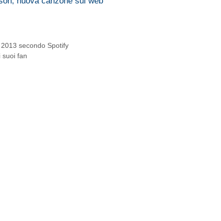
dson, nuova canzone sul web
e 2013 secondo Spotify
i suoi fan