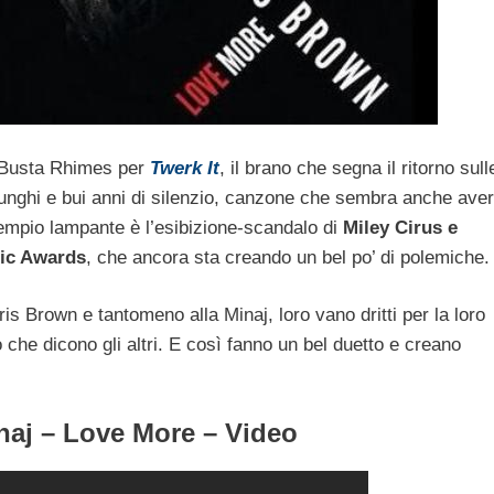
on Busta Rhimes per
Twerk It
, il brano che segna il ritorno sull
unghi e bui anni di silenzio, canzone che sembra anche aver
esempio lampante è l’esibizione-scandalo di
Miley Cirus e
sic Awards
, che ancora sta creando un bel po’ di polemiche.
s Brown e tantomeno alla Minaj, loro vano dritti per la loro
o che dicono gli altri. E così fanno un bel duetto e creano
naj – Love More – Video