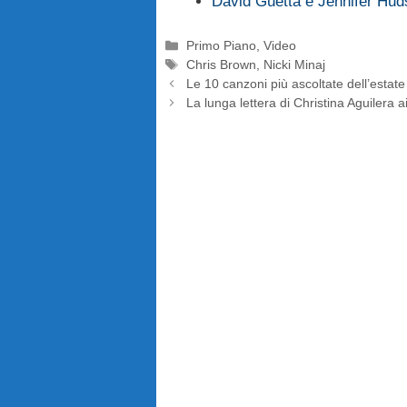
David Guetta e Jennifer Hu
Categorie
Primo Piano
,
Video
Tag
Chris Brown
,
Nicki Minaj
Le 10 canzoni più ascoltate dell’estat
La lunga lettera di Christina Aguilera a