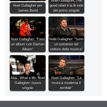
Noel Gallagher, The
Noel Gallagher per
good rebel è la B-side
James Bond
del primo singolo
Noel Gallagher: "Farei
Noel Gallagher: "Sono
un album con Damon
un estraneo nel
Albarn"
settore della musica"
Aka.. What a life, Noel
Noel Gallagher: "La
Gallagher: nuovo
musica moderna è
singolo
terribile"