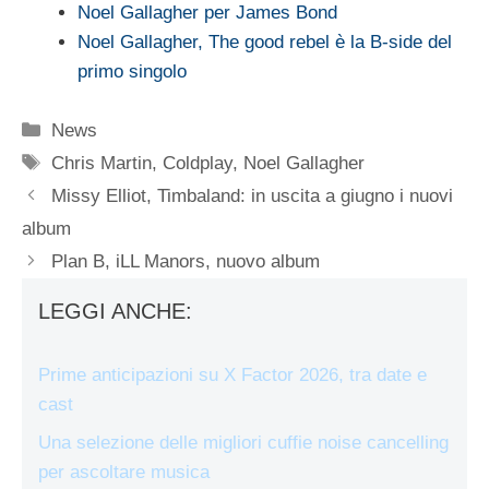
Noel Gallagher per James Bond
Noel Gallagher, The good rebel è la B-side del
primo singolo
Categorie
News
Tag
Chris Martin
,
Coldplay
,
Noel Gallagher
Missy Elliot, Timbaland: in uscita a giugno i nuovi
album
Plan B, iLL Manors, nuovo album
LEGGI ANCHE:
Prime anticipazioni su X Factor 2026, tra date e
cast
Una selezione delle migliori cuffie noise cancelling
per ascoltare musica