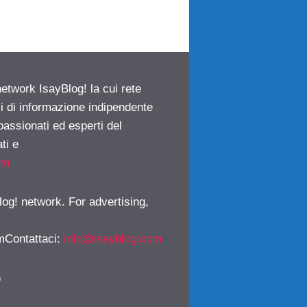
network IsayBlog! la cui rete
ci di informazione indipendente
passionati ed esperti del
ti e
om
log! network. For advertising,
mContattaci
:
info@isayblog.com
)