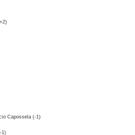
+2)
cio Capossela (-1)
-1)