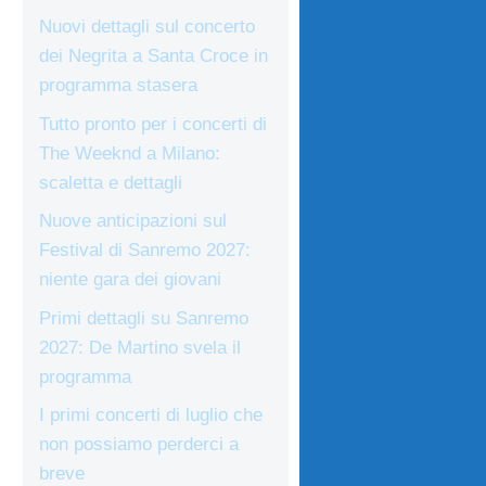
Nuovi dettagli sul concerto
dei Negrita a Santa Croce in
programma stasera
Tutto pronto per i concerti di
The Weeknd a Milano:
scaletta e dettagli
Nuove anticipazioni sul
Festival di Sanremo 2027:
niente gara dei giovani
Primi dettagli su Sanremo
2027: De Martino svela il
programma
I primi concerti di luglio che
non possiamo perderci a
breve