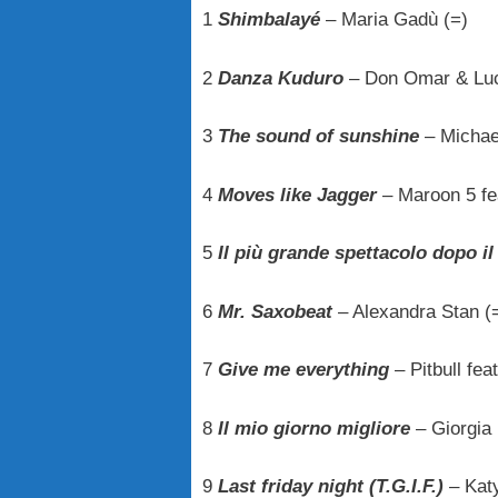
1
Shimbalayé
– Maria Gadù (=)
2
Danza Kuduro
– Don Omar & Luc
3
The sound of sunshine
– Michae
4
Moves like Jagger
– Maroon 5 fea
5
Il più grande spettacolo dopo il
6
Mr. Saxobeat
– Alexandra Stan (
7
Give me everything
– Pitbull fea
8
Il mio giorno migliore
– Giorgia 
9
Last friday night (T.G.I.F.)
– Kat