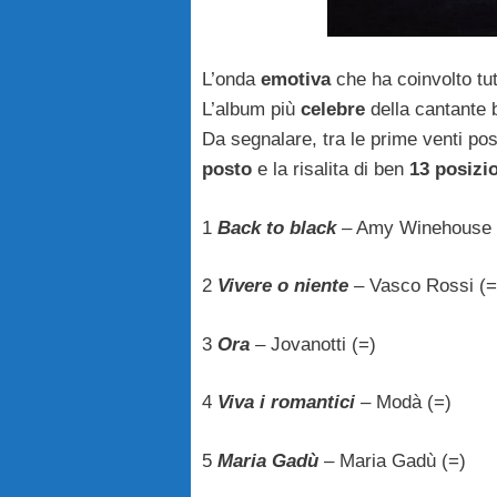
L’onda
emotiva
che ha coinvolto tut
L’album più
celebre
della cantante 
Da segnalare, tra le prime venti pos
posto
e la risalita di ben
13 posizi
1
Back to black
– Amy Winehouse 
2
Vivere o niente
– Vasco Rossi (=
3
Ora
– Jovanotti (=)
4
Viva i romantici
– Modà (=)
5
Maria Gadù
– Maria Gadù (=)