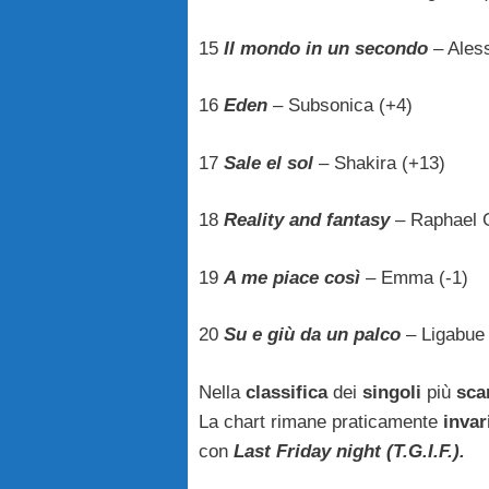
15
Il mondo in un secondo
– Ales
16
Eden
– Subsonica (+4)
17
Sale el sol
– Shakira (+13)
18
Reality and fantasy
– Raphael G
19
A me piace così
– Emma (-1)
20
Su e giù da un palco
– Ligabue
Nella
classifica
dei
singoli
più
sca
La chart rimane praticamente
invar
con
Last Friday night (T.G.I.F.).