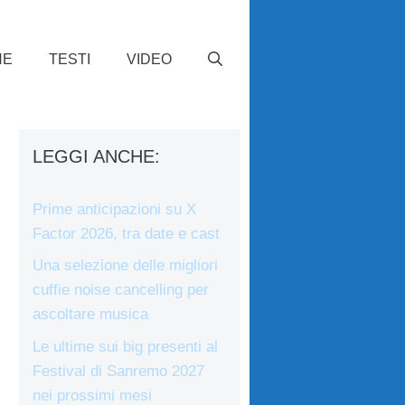
HE
TESTI
VIDEO
LEGGI ANCHE:
Prime anticipazioni su X
Factor 2026, tra date e cast
Una selezione delle migliori
cuffie noise cancelling per
ascoltare musica
Le ultime sui big presenti al
Festival di Sanremo 2027
nei prossimi mesi