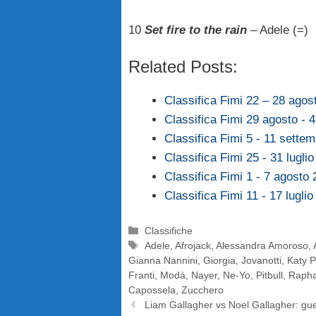
10
Set fire to the rain
– Adele (=)
Related Posts:
Classifica Fimi 22 – 28 ago
Classifica Fimi 29 agosto - 
Classifica Fimi 5 - 11 sette
Classifica Fimi 25 - 31 lugl
Classifica Fimi 1 - 7 agosto
Classifica Fimi 11 - 17 lugl
Categorie
Classifiche
Tag
Adele
,
Afrojack
,
Alessandra Amoroso
,
Gianna Nannini
,
Giorgia
,
Jovanotti
,
Katy P
Franti
,
Modà
,
Nayer
,
Ne-Yo
,
Pitbull
,
Rapha
Capossela
,
Zucchero
Liam Gallagher vs Noel Gallagher: gu