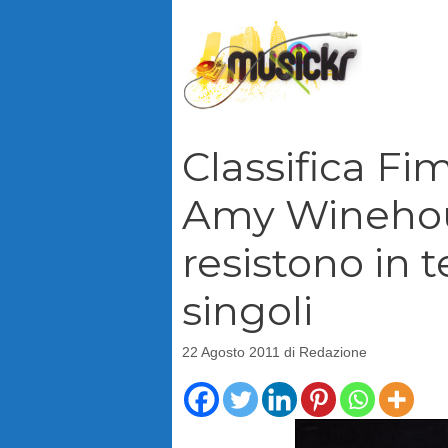
Vai
al
contenuto
Classifica Fim
Amy Winehou
resistono in t
singoli
22 Agosto 2011
di
Redazione