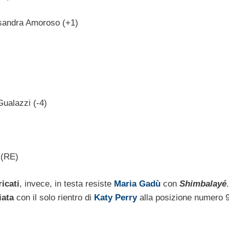
sandra Amoroso (+1)
ualazzi (-4)
 (RE)
ricati
, invece, in testa resiste
Maria Gadù
con
Shimbalayé
.
iata
con il solo rientro di
Katy Perry
alla posizione numero 