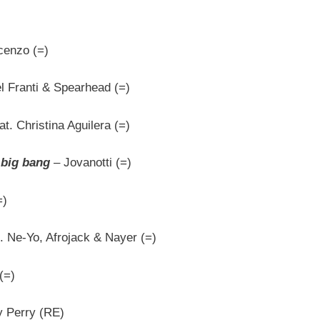
enzo (=)
l Franti & Spearhead (=)
t. Christina Aguilera (=)
 big bang
– Jovanotti (=)
=)
t. Ne-Yo, Afrojack & Nayer (=)
(=)
y Perry (RE)