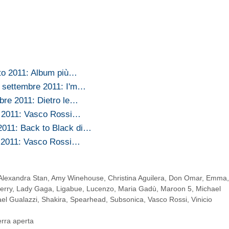
sto 2011: Album più…
4 settembre 2011: I'm…
mbre 2011: Dietro le…
io 2011: Vasco Rossi…
 2011: Back to Black di…
io 2011: Vasco Rossi…
Alexandra Stan
,
Amy Winehouse
,
Christina Aguilera
,
Don Omar
,
Emma
erry
,
Lady Gaga
,
Ligabue
,
Lucenzo
,
Maria Gadù
,
Maroon 5
,
Michael
el Gualazzi
,
Shakira
,
Spearhead
,
Subsonica
,
Vasco Rossi
,
Vinicio
erra aperta