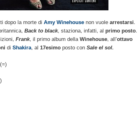
ti dopo la morte di
Amy Winehouse
non vuole
arrestarsi
.
britannica,
Back to black
, staziona, infatti, al
primo posto
.
izioni,
Frank
, il primo album della
Winehouse
, all’
ottavo
oni
di
Shakira
, al
17esimo
posto con
Sale el sol.
(=)
)