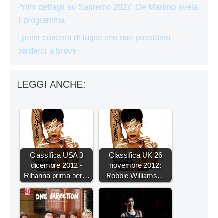
Primi dettagli su Sanremo 2027: De Martino svela
il programma
I primi concerti di luglio che non possiamo
perderci a breve
LEGGI ANCHE:
Classifica USA 3
Classifica UK 26
dicembre 2012 -
novembre 2012:
Rihanna prima per…
Robbie Williams…