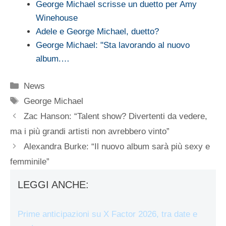
George Michael scrisse un duetto per Amy
Winehouse
Adele e George Michael, duetto?
George Michael: "Sta lavorando al nuovo
album.…
Categorie
News
Tag
George Michael
Zac Hanson: “Talent show? Divertenti da vedere,
ma i più grandi artisti non avrebbero vinto”
Alexandra Burke: “Il nuovo album sarà più sexy e
femminile”
LEGGI ANCHE:
Prime anticipazioni su X Factor 2026, tra date e