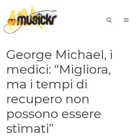
Vai
al
ME
contenuto
George Michael, i
medici: “Migliora,
ma i tempi di
recupero non
possono essere
stimati”