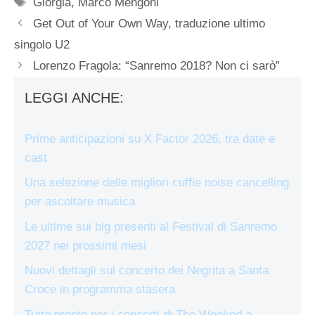
Tag
Giorgia
,
Marco Mengoni
Get Out of Your Own Way, traduzione ultimo
singolo U2
Lorenzo Fragola: “Sanremo 2018? Non ci sarò”
LEGGI ANCHE:
Prime anticipazioni su X Factor 2026, tra date e
cast
Una selezione delle migliori cuffie noise cancelling
per ascoltare musica
Le ultime sui big presenti al Festival di Sanremo
2027 nei prossimi mesi
Nuovi dettagli sul concerto dei Negrita a Santa
Croce in programma stasera
Tutto pronto per i concerti di The Weeknd a