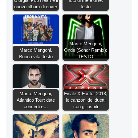
Giorgia, Pop Heart è il
foto di me e di te:
nuovo album di cover
testo
Marco Mengoni,
Marco Mengoni,
Onde (Sondr Remix):
Buona vita: testo
TESTO
Marco Mengoni,
Finale X-Factor 2013,
Atlantico Tour: date
le canzoni dei duetti
concerti e…
con gli ospiti