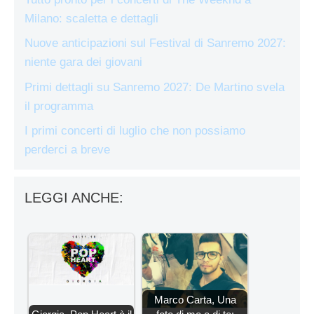
Milano: scaletta e dettagli
Nuove anticipazioni sul Festival di Sanremo 2027:
niente gara dei giovani
Primi dettagli su Sanremo 2027: De Martino svela
il programma
I primi concerti di luglio che non possiamo
perderci a breve
LEGGI ANCHE:
Marco Carta, Una