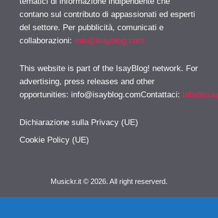
tematici di informazione indipendente che
contano sul contributo di appassionati ed esperti
del settore. Per pubblicità, comunicati e
collaborazioni:
info@isayblog.com
This website is part of the IsayBlog! network. For
advertising, press releases and other
opportunities:
info@isayblog.comContattaci
:
info@isa
Dichiarazione sulla Privacy (UE)
Cookie Policy (UE)
Musickr.it © 2026. All right reserverd.