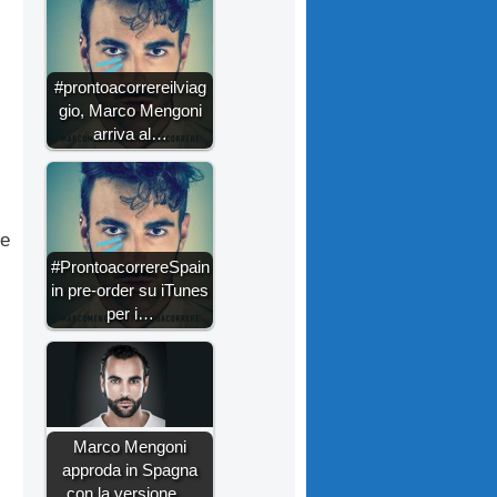
#prontoacorrereilviag
gio, Marco Mengoni
arriva al…
de
#ProntoacorrereSpain
in pre-order su iTunes
per i…
Marco Mengoni
approda in Spagna
con la versione…