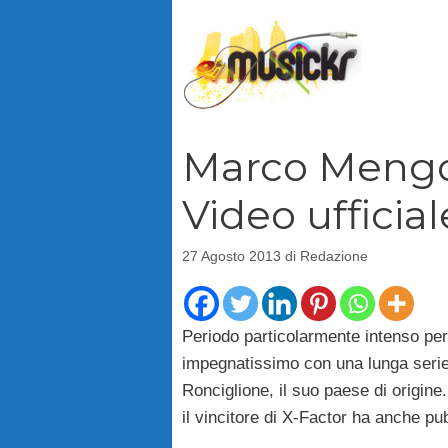
Vai
al
contenuto
Marco Mengon
Video ufficial
27 Agosto 2013
di
Redazione
Periodo particolarmente intenso pe
impegnatissimo con una lunga serie 
Ronciglione, il suo paese di origin
il vincitore di X-Factor ha anche pu