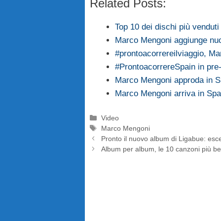
Related Posts:
Top 10 dei dischi più venduti i
Marco Mengoni aggiunge nuo
#prontoacorrereilviaggio, M
#ProntoacorrereSpain in pre
Marco Mengoni approda in S
Marco Mengoni arriva in Sp
Categorie
Video
Tag
Marco Mengoni
Pronto il nuovo album di Ligabue: esce
Album per album, le 10 canzoni più be