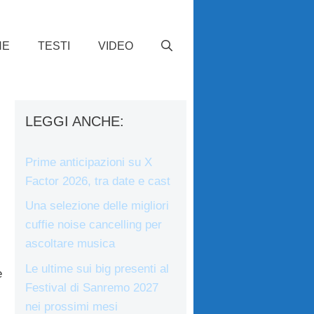
HE
TESTI
VIDEO
LEGGI ANCHE:
Prime anticipazioni su X
Factor 2026, tra date e cast
Una selezione delle migliori
cuffie noise cancelling per
ascoltare musica
Le ultime sui big presenti al
e
Festival di Sanremo 2027
nei prossimi mesi