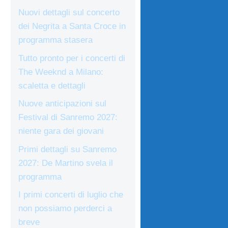
Nuovi dettagli sul concerto
dei Negrita a Santa Croce in
programma stasera
Tutto pronto per i concerti di
The Weeknd a Milano:
scaletta e dettagli
Nuove anticipazioni sul
Festival di Sanremo 2027:
niente gara dei giovani
Primi dettagli su Sanremo
2027: De Martino svela il
programma
I primi concerti di luglio che
non possiamo perderci a
breve