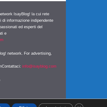
network IsayBlog! la cui rete
ci di informazione indipendente
passionati ed esperti del
ti e
om
log! network. For advertising,
mContattaci
:
info@isayblog.com
)
CLOSE GDPR CO