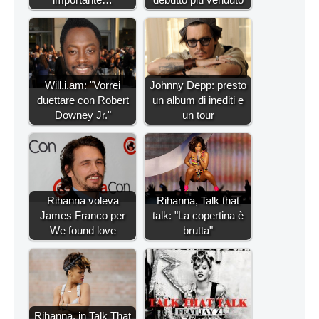
Will.i.am: "Vorrei
Johnny Depp: presto
duettare con Robert
un album di inediti e
Downey Jr."
un tour
Rihanna voleva
Rihanna, Talk that
James Franco per
talk: "La copertina è
We found love
brutta"
Rihanna, in Talk That