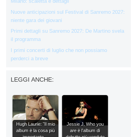
Milano: scaletta e dettagli
Nuove anticipazioni sul Festival di Sanremo 2027:
niente gara dei giovani
Primi dettagli su Sanremo 2027: De Martino svela
il programma
I primi concerti di luglio che non possiamo
perderci a breve
LEGGI ANCHE:
Hugh Laurie: "Il mio
Jessie J, Who you
album è la cosa più
are è l'album di
importante…
debutto più venduto