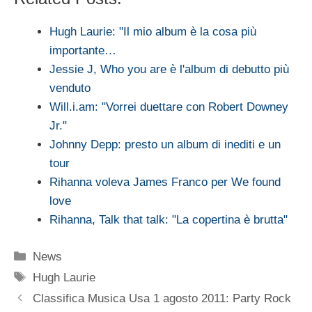
Hugh Laurie: "Il mio album è la cosa più
importante…
Jessie J, Who you are è l'album di debutto più
venduto
Will.i.am: "Vorrei duettare con Robert Downey
Jr."
Johnny Depp: presto un album di inediti e un
tour
Rihanna voleva James Franco per We found
love
Rihanna, Talk that talk: "La copertina è brutta"
Categorie
News
Tag
Hugh Laurie
Classifica Musica Usa 1 agosto 2011: Party Rock