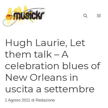
Vai
al
ME
contenuto
Hugh Laurie, Let
them talk – A
celebration blues of
New Orleans in
uscita a settembre
1 Agosto 2011
di
Redazione