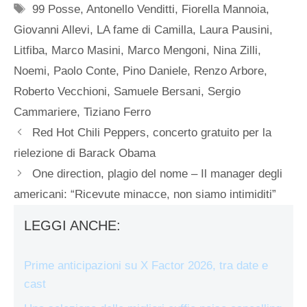
Tag
99 Posse
,
Antonello Venditti
,
Fiorella Mannoia
,
Giovanni Allevi
,
LA fame di Camilla
,
Laura Pausini
,
Litfiba
,
Marco Masini
,
Marco Mengoni
,
Nina Zilli
,
Noemi
,
Paolo Conte
,
Pino Daniele
,
Renzo Arbore
,
Roberto Vecchioni
,
Samuele Bersani
,
Sergio
Cammariere
,
Tiziano Ferro
Red Hot Chili Peppers, concerto gratuito per la
rielezione di Barack Obama
One direction, plagio del nome – Il manager degli
americani: “Ricevute minacce, non siamo intimiditi”
LEGGI ANCHE:
Prime anticipazioni su X Factor 2026, tra date e
cast