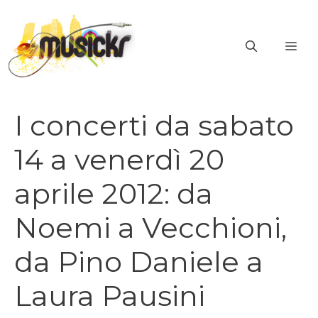
Vai
al
ME
contenuto
I concerti da sabato
14 a venerdì 20
aprile 2012: da
Noemi a Vecchioni,
da Pino Daniele a
Laura Pausini