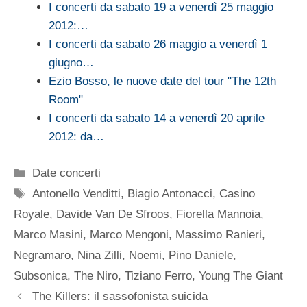
I concerti da sabato 19 a venerdì 25 maggio
2012:…
I concerti da sabato 26 maggio a venerdì 1
giugno…
Ezio Bosso, le nuove date del tour "The 12th
Room"
I concerti da sabato 14 a venerdì 20 aprile
2012: da…
Categorie
Date concerti
Tag
Antonello Venditti
,
Biagio Antonacci
,
Casino
Royale
,
Davide Van De Sfroos
,
Fiorella Mannoia
,
Marco Masini
,
Marco Mengoni
,
Massimo Ranieri
,
Negramaro
,
Nina Zilli
,
Noemi
,
Pino Daniele
,
Subsonica
,
The Niro
,
Tiziano Ferro
,
Young The Giant
The Killers: il sassofonista suicida