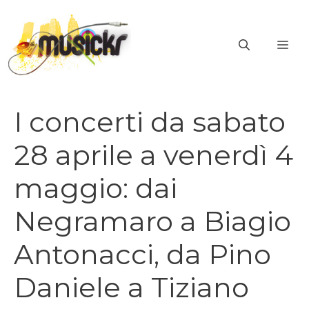
Vai
al
ME
contenuto
I concerti da sabato
28 aprile a venerdì 4
maggio: dai
Negramaro a Biagio
Antonacci, da Pino
Daniele a Tiziano