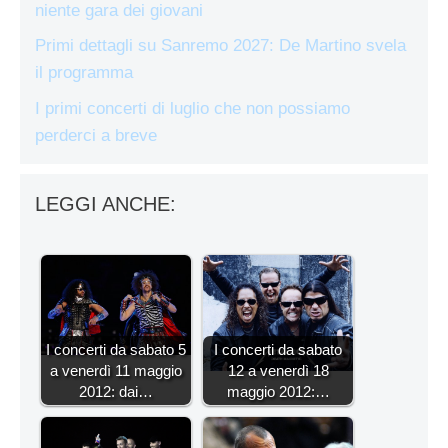
niente gara dei giovani
Primi dettagli su Sanremo 2027: De Martino svela
il programma
I primi concerti di luglio che non possiamo
perderci a breve
LEGGI ANCHE:
I concerti da sabato 5
I concerti da sabato
a venerdì 11 maggio
12 a venerdì 18
2012: dai…
maggio 2012:…