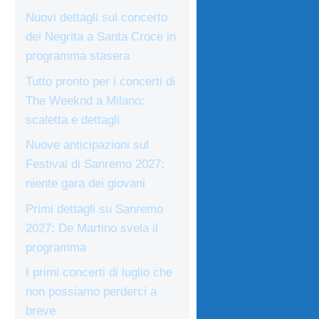
Nuovi dettagli sul concerto
dei Negrita a Santa Croce in
programma stasera
Tutto pronto per i concerti di
The Weeknd a Milano:
scaletta e dettagli
Nuove anticipazioni sul
Festival di Sanremo 2027:
niente gara dei giovani
Primi dettagli su Sanremo
2027: De Martino svela il
programma
I primi concerti di luglio che
non possiamo perderci a
breve