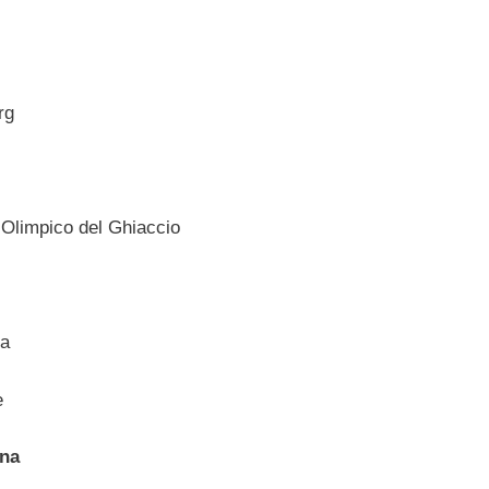
rg
 Olimpico del Ghiaccio
ma
e
ana