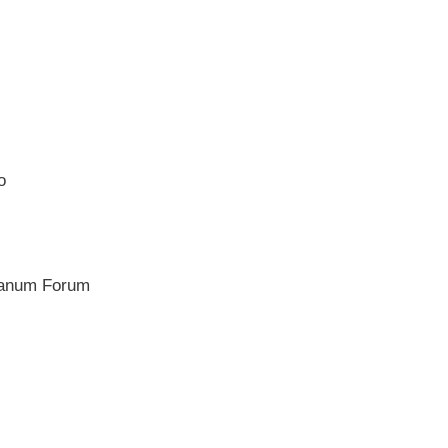
o
lanum Forum