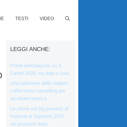
HE
TESTI
VIDEO
LEGGI ANCHE:
Prime anticipazioni su X
o
Factor 2026, tra date e cast
Una selezione delle migliori
cuffie noise cancelling per
ascoltare musica
Le ultime sui big presenti al
Festival di Sanremo 2027
nei prossimi mesi