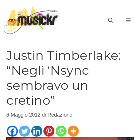
Vai
al
ME
contenuto
Justin Timberlake:
“Negli ‘Nsync
sembravo un
cretino”
6 Maggio 2012
di
Redazione