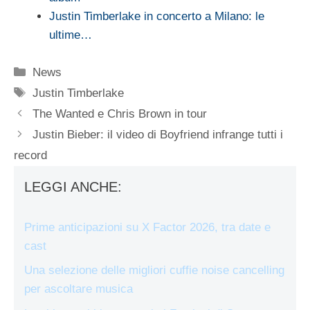
Justin Timberlake in concerto a Milano: le
ultime…
Categorie
News
Tag
Justin Timberlake
The Wanted e Chris Brown in tour
Justin Bieber: il video di Boyfriend infrange tutti i
record
LEGGI ANCHE:
Prime anticipazioni su X Factor 2026, tra date e
cast
Una selezione delle migliori cuffie noise cancelling
per ascoltare musica