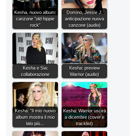
Kesha, nuovo album:
Domino, Jessie J:
canzone "old hippie
anticipazione nuova
rock"
canzone (audio)
Kesha e Sia:
Kesha: preview
collaborazione
Warrior (audio)
Kesha: "Il mio nuovo
Kesha: Warrior uscirà
album mostra il mio
a dicembre (cover e
lato più…
tracklist)