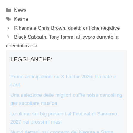
Categorie
News
Tag
Kesha
Rihanna e Chris Brown, duetti: critiche negative
Black Sabbath, Tony Iommi al lavoro durante la
chemioterapia
LEGGI ANCHE:
Prime anticipazioni su X Factor 2026, tra date e
cast
Una selezione delle migliori cuffie noise cancelling
per ascoltare musica
Le ultime sui big presenti al Festival di Sanremo
2027 nei prossimi mesi
Nuovi dettagli sul concerto dei Negrita a Santa