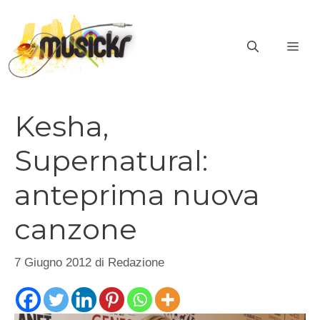
Vai
al
ME
contenuto
Kesha,
Supernatural:
anteprima nuova
canzone
7 Giugno 2012
di
Redazione