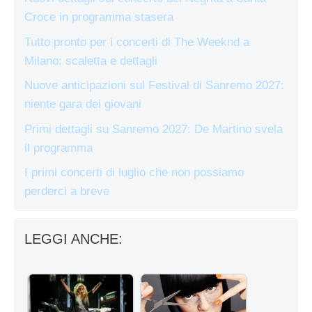
Croce in programma stasera
Tutto pronto per i concerti di The Weeknd a
Milano: scaletta e dettagli
Nuove anticipazioni sul Festival di Sanremo 2027:
niente gara dei giovani
Primi dettagli su Sanremo 2027: De Martino svela
il programma
I primi concerti di luglio che non possiamo
perderci a breve
LEGGI ANCHE: