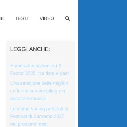
HE
TESTI
VIDEO
LEGGI ANCHE:
Prime anticipazioni su X
Factor 2026, tra date e cast
Una selezione delle migliori
cuffie noise cancelling per
ascoltare musica
Le ultime sui big presenti al
Festival di Sanremo 2027
nei prossimi mesi