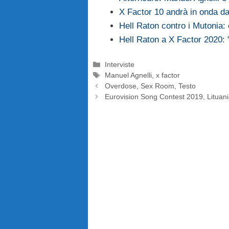
X Factor 10 andrà in onda da
Hell Raton contro i Mutonia
Hell Raton a X Factor 2020: "
Categorie
Interviste
Tag
Manuel Agnelli
,
x factor
Overdose, Sex Room, Testo
Eurovision Song Contest 2019, Lituania