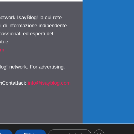
network IsayBlog! la cui rete
ci di informazione indipendente
passionati ed esperti del
ti e
om
log! network. For advertising,
mContattaci
:
info@isayblog.com
)
CLOSE GDPR CO