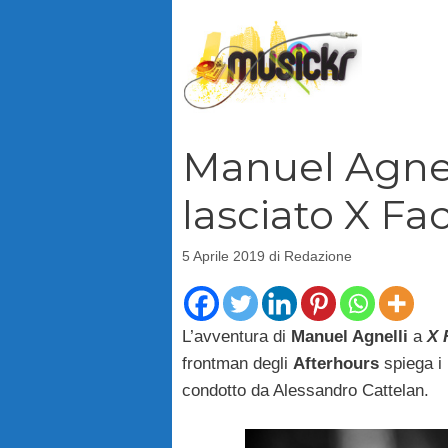
Vai
al
contenuto
Manuel Agnel
lasciato X Fa
5 Aprile 2019
di
Redazione
L’avventura di
Manuel Agnelli
a
X 
frontman degli
Afterhours
spiega i 
condotto da Alessandro Cattelan.