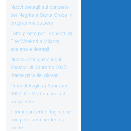
Nuovi dettagli sul concerto
dei Negrita a Santa Croce in
programma stasera
Tutto pronto per i concerti di
The Weeknd a Milano:
scaletta e dettagli
Nuove anticipazioni sul
Festival di Sanremo 2027:
niente gara dei giovani
Primi dettagli su Sanremo
2027: De Martino svela il
programma
I primi concerti di luglio che
non possiamo perderci a
breve