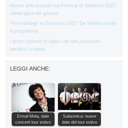
Nuove anticipazioni sul Festival di Sanremo 2027:
niente gara dei giovani
Primi dettagli su Sanremo 2027: De Martino svela
il programma
I primi concerti di luglio che non possiamo
perderci a breve
LEGGI ANCHE:
Ermal Meta, date
Subsonica: nuove
concerti tour estivo
date del tour estivo