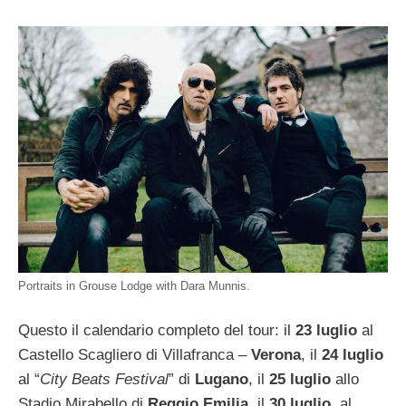
Portraits in Grouse Lodge with Dara Munnis.
Questo il calendario completo del tour: il
23 luglio
al
Castello Scagliero di Villafranca –
Verona
, il
24 luglio
al “
City Beats Festival
” di
Lugano
, il
25 luglio
allo
Stadio Mirabello di
Reggio Emilia
, il
30 luglio
al