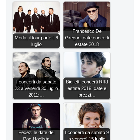
Francesco De
Modà, il tour parte il 9
Gregori, date concerti
luglio
estate 2018
I concerti da sabato
Biglietti concerti RIKI
23 a venerdì 30 luglio
estate 2018: date e
2011:…
prezzi…
Fedez: le date del
I concerti da sabato 9
Pop-Hoolista
a venerdì 15 luglio