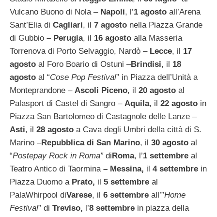
Vulcano Buono di Nola –
Napoli
, l’
1 agosto
all’Arena
Sant’Elia di
Cagliari
, il
7 agosto
nella Piazza Grande
di Gubbio
– Perugia
, il
16 agosto
alla Masseria
Torrenova di Porto Selvaggio, Nardò –
Lecce
, il
17
agosto
al Foro Boario di Ostuni –
Brindisi
, il
18
agosto
al “
Cose Pop Festival
”
in Piazza dell’Unità a
Monteprandone –
Ascoli Piceno
, il
20 agosto
al
Palasport di Castel di Sangro –
Aquila
, il
22 agosto
in
Piazza San Bartolomeo di Castagnole delle Lanze –
Asti
, il
28 agosto
a Cava degli Umbri della città di S.
Marino –
Repubblica di San Marino
, il
30 agosto
al
“
Postepay Rock in Roma”
di
Roma
, l’
1 settembre
al
Teatro Antico di Taormina
– Messina,
il
4 settembre
in
Piazza Duomo a
Prato,
il
5 settembre
al
PalaWhirpool di
Varese
,
il
6 settembre
all’”
Home
Festival
” di
Treviso,
l’
8 settembre
in piazza della