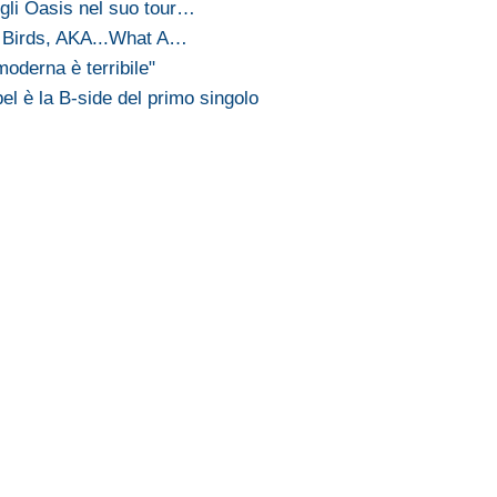
gli Oasis nel suo tour…
g Birds, AKA...What A…
oderna è terribile"
el è la B-side del primo singolo