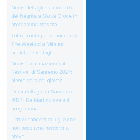
Nuovi dettagli sul concerto
dei Negrita a Santa Croce in
programma stasera
Tutto pronto per i concerti di
The Weeknd a Milano:
scaletta e dettagli
Nuove anticipazioni sul
Festival di Sanremo 2027:
niente gara dei giovani
Primi dettagli su Sanremo
2027: De Martino svela il
programma
I primi concerti di luglio che
non possiamo perderci a
breve