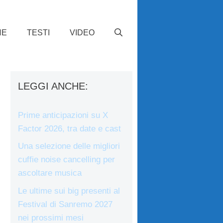
HE
TESTI
VIDEO
LEGGI ANCHE:
Prime anticipazioni su X
Factor 2026, tra date e cast
Una selezione delle migliori
cuffie noise cancelling per
ascoltare musica
Le ultime sui big presenti al
Festival di Sanremo 2027
nei prossimi mesi