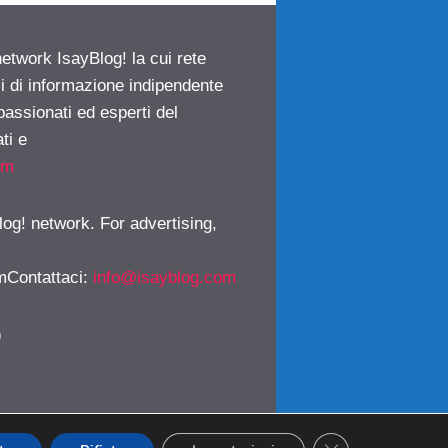
network IsayBlog! la cui rete
ci di informazione indipendente
passionati ed esperti del
ti e
om
log! network. For advertising,
mContattaci
:
info@isayblog.com
)
CLOSE GDPR CO