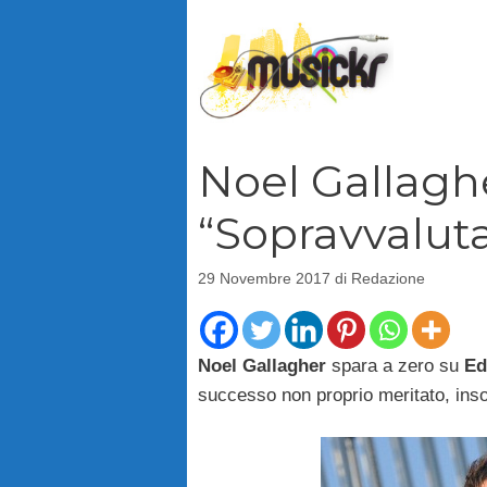
Vai
al
contenuto
Noel Gallagh
“Sopravvalut
29 Novembre 2017
di
Redazione
Noel Gallagher
spara a zero su
Ed
successo non proprio meritato, ins