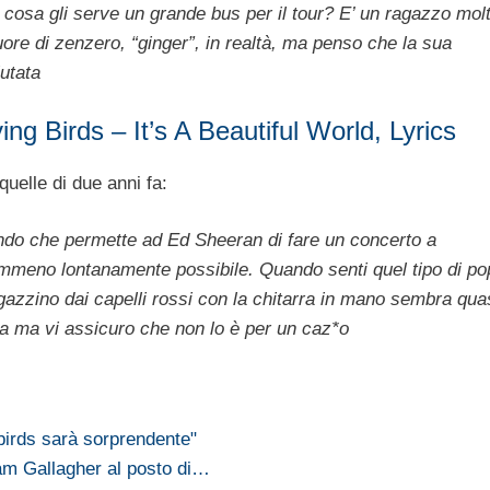
 cosa gli serve un grande bus per il tour? E’ un ragazzo mol
ore di zenzero, “ginger”, in realtà, ma penso che la sua
utata
ng Birds – It’s A Beautiful World, Lyrics
uelle di due anni fa:
ndo che permette ad Ed Sheeran di fare un concerto a
eno lontanamente possibile. Quando senti quel tipo di po
agazzino dai capelli rossi con la chitarra in mano sembra qua
a ma vi assicuro che non lo è per un caz*o
 birds sarà sorprendente"
iam Gallagher al posto di…