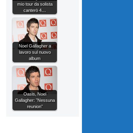
mio tour da solista
canterò 4…
Noel Gallagher a
lavoro sul nuovo
album
Oasis, Noel
Gallagher: "Nessuna
reunion"