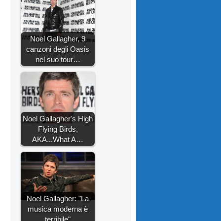
Noel Gallagher, 9
canzoni degli Oasis
nel suo tour…
Noel Gallagher's High
Flying Birds,
AKA...What A…
Noel Gallagher: "La
musica moderna è
terribile"