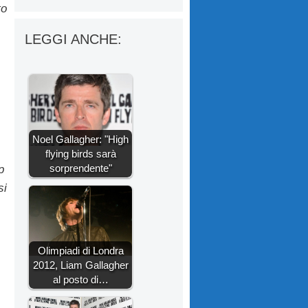
to
LEGGI ANCHE:
Noel Gallagher: "High
flying birds sarà
sorprendente"
p
si
Olimpiadi di Londra
2012, Liam Gallagher
al posto di…