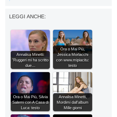
LEGGI ANCHE:
Ora o Mai Più,
Annalisa Minetti:
Jessica Morlacchi
"Ruggeri mi ha scritto
con www.mipiacitu:
due…
testo
Ora o Mai Più, Silvia
Annalisa Minetti,
Salemi con A Casa di
Mordimi dall'album
Luca: testo
Mille giorni