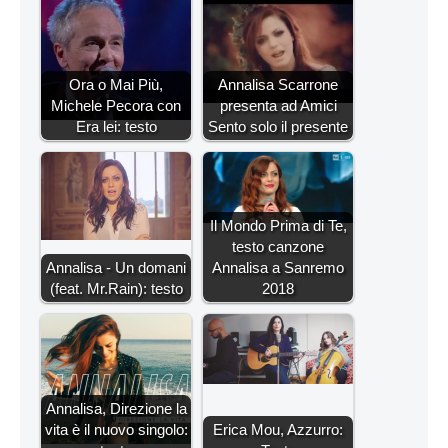
Ora o Mai Più,
Annalisa Scarrone
Michele Pecora con
presenta ad Amici
Era lei: testo
Sento solo il presente
Il Mondo Prima di Te,
testo canzone
Annalisa - Un domani
Annalisa a Sanremo
(feat. Mr.Rain): testo
2018
Annalisa, Direzione la
vita è il nuovo singolo:
Erica Mou, Azzurro: