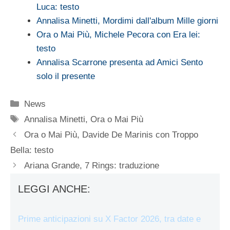
Luca: testo
Annalisa Minetti, Mordimi dall'album Mille giorni
Ora o Mai Più, Michele Pecora con Era lei:
testo
Annalisa Scarrone presenta ad Amici Sento
solo il presente
Categorie
News
Tag
Annalisa Minetti
,
Ora o Mai Più
Ora o Mai Più, Davide De Marinis con Troppo
Bella: testo
Ariana Grande, 7 Rings: traduzione
LEGGI ANCHE:
Prime anticipazioni su X Factor 2026, tra date e